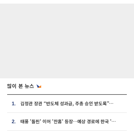
많이 본 뉴스
김정관 장관 “반도체 성과급, 주총 승인 받도록”…상법·자본시장법 개정 시사
1.
태풍 '돌핀' 이어 '찬홈' 등장…예상 경로에 한국 '한숨'
2.