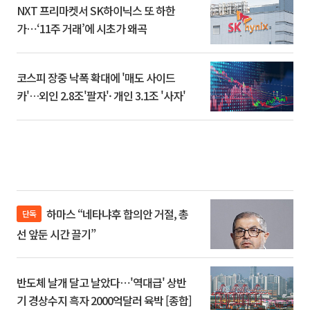
NXT 프리마켓서 SK하이닉스 또 하한
가⋯‘11주 거래’에 시초가 왜곡
코스피 장중 낙폭 확대에 '매도 사이드
카'…외인 2.8조'팔자'· 개인 3.1조 '사자'
하마스 “네타냐후 합의안 거절, 총
단독
선 앞둔 시간 끌기”
반도체 날개 달고 날았다⋯'역대급' 상반
기 경상수지 흑자 2000억달러 육박 [종합]