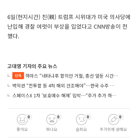
6일(현지시간) 친(親) 트럼프 시위대가 미국 의사당에
난입해 경찰 여럿이 부상을 입었다고 CNN방송이 전
했다.
고대영 기자의 주요 뉴스
하마스 “네타냐후 합의안 거절, 총선 앞둔 시간 끌기”
단독
백악관 “전투함 등 4척 해외 건조해야”⋯한국 수주 기대
스페이스X 1차 '보호예수 해제' 임박⋯“주가 추가 하락 가능성”
0
0
0
0
좋아요
화나요
슬퍼요
추가취재 원해요