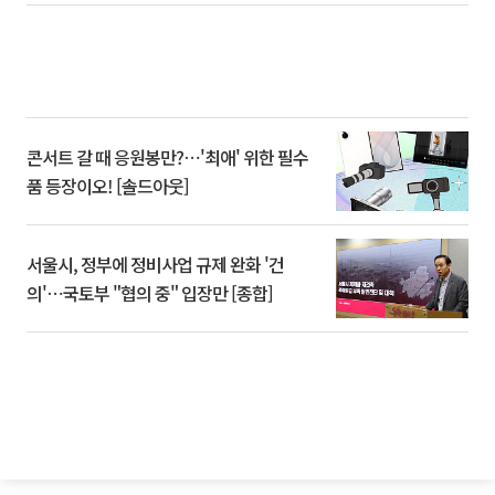
콘서트 갈 때 응원봉만?⋯'최애' 위한 필수
품 등장이오! [솔드아웃]
서울시, 정부에 정비사업 규제 완화 '건
의'⋯국토부 "협의 중" 입장만 [종합]