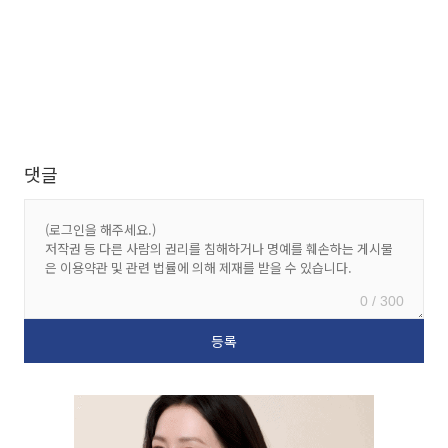
댓글
0 / 300