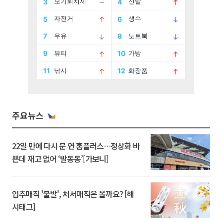
주요뉴스
22일 만에 다시 문 연 홈플러스…정상화 바
쁜데 재고 없어 ‘발동동’[가보니]
입추매직 '불발', 처서매직은 올까요? [해
시태그]