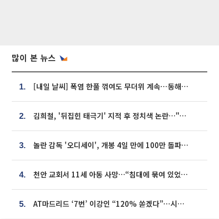
많이 본 뉴스
[내일 날씨] 폭염 한풀 꺾여도 무더위 계속⋯동해안 이틀 연속 비
1.
김희철, '뒤집힌 태극기' 지적 후 정치색 논란…"좌우 떠나 우리나라 국기"
2.
놀란 감독 '오디세이', 개봉 4일 만에 100만 돌파⋯'왕사남' 보다 빠르다
3.
천안 교회서 11세 아동 사망…“침대에 묶여 있었다” 진술 확보
4.
AT마드리드 ‘7번’ 이강인 “120% 쏟겠다”⋯시메오네 감독 “필요한 선수”
5.