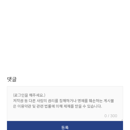
댓글
0 / 300