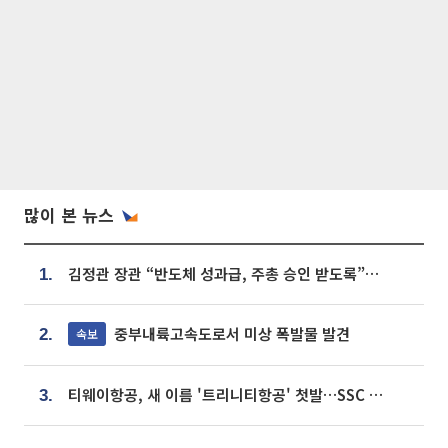
많이 본 뉴스
김정관 장관 “반도체 성과급, 주총 승인 받도록”…상법·자본시장법 개정 시사
1.
중부내륙고속도로서 미상 폭발물 발견
속보
2.
티웨이항공, 새 이름 '트리니티항공' 첫발…SSC 전략 본격화
3.