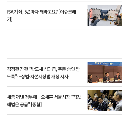
ISA 계좌, 5년마다 깨라고요? [이슈크래
커]
김정관 장관 “반도체 성과급, 주총 승인 받
도록”…상법·자본시장법 개정 시사
세금 꺼낸 정부에…오세훈 서울시장 “집값
해법은 공급” [종합]