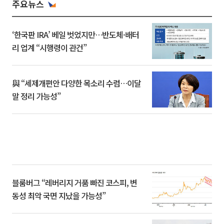
주요뉴스
‘한국판 IRA’ 베일 벗었지만…반도체·배터
리 업계 “시행령이 관건”
與 “세제개편안 다양한 목소리 수렴…이달
말 정리 가능성”
블룸버그 “레버리지 거품 빠진 코스피, 변
동성 최악 국면 지났을 가능성”