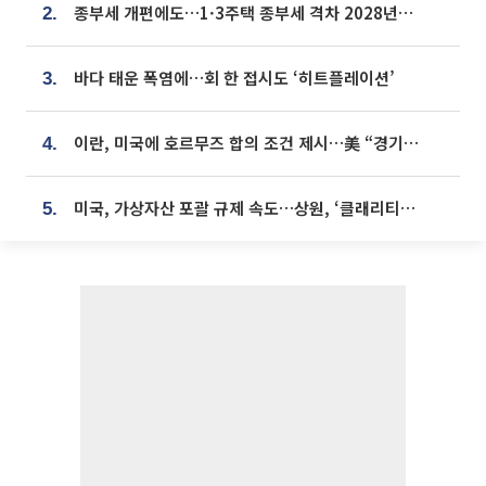
종부세 개편에도…1·3주택 종부세 격차 2028년부터 확대
2.
바다 태운 폭염에…회 한 접시도 ‘히트플레이션’
3.
이란, 미국에 호르무즈 합의 조건 제시…美 “경기 아직 안 끝나” [종합]
4.
미국, 가상자산 포괄 규제 속도…상원, ‘클래리티법’ 9월 절차투표 추진
5.