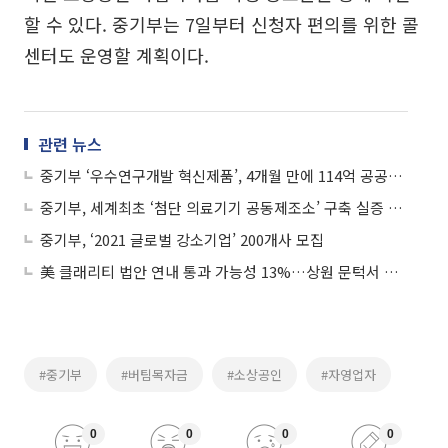
할 수 있다. 중기부는 7일부터 신청자 편의를 위한 콜
센터도 운영할 계획이다.
관련 뉴스
중기부 ‘우수연구개발 혁신제품’, 4개월 만에 114억 공공조달
중기부, 세계최초 ‘첨단 의료기기 공동제조소’ 구축 실증 착수
중기부, ‘2021 글로벌 강소기업’ 200개사 모집
美 클래리티 법안 연내 통과 가능성 13%…상원 문턱서 제동
#중기부
#버팀목자금
#소상공인
#자영업자
0
0
0
0