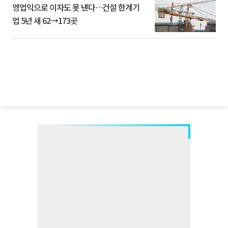
영업익으로 이자도 못 낸다…건설 한계기
업 5년 새 62→173곳