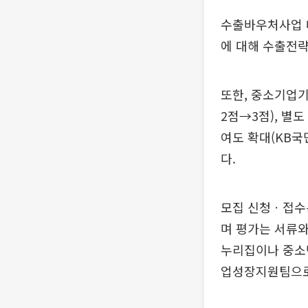
수출바우처사업 내
에 대해 수출전략
또한, 중소기업기
2점→3점), 별
여도 확대(KB국
다.
모집 신청ㆍ접수는
며 평가는 서류와
누리집이나 중소
업성장지원팀으로