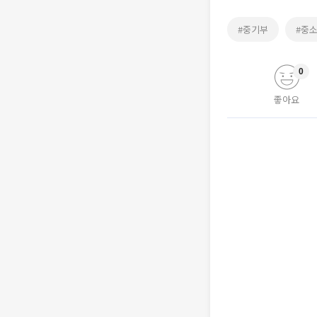
#중기부
#중
0
좋아요