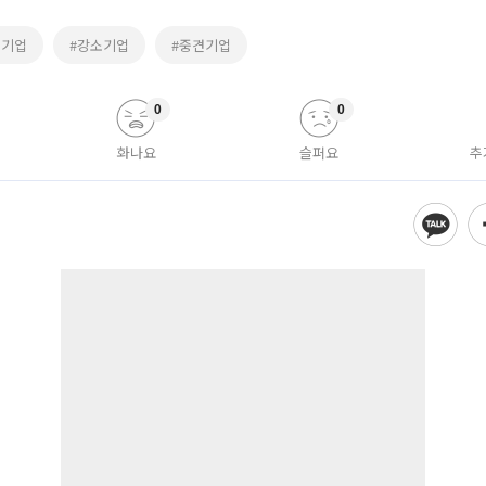
소기업
#강소기업
#중견기업
0
0
화나요
슬퍼요
추