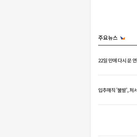
주요뉴스
22일 만에 다시 문 
입추매직 '불발', 처