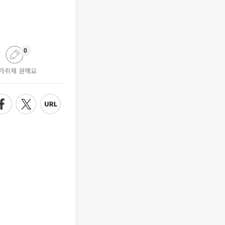
0
가취재 원해요