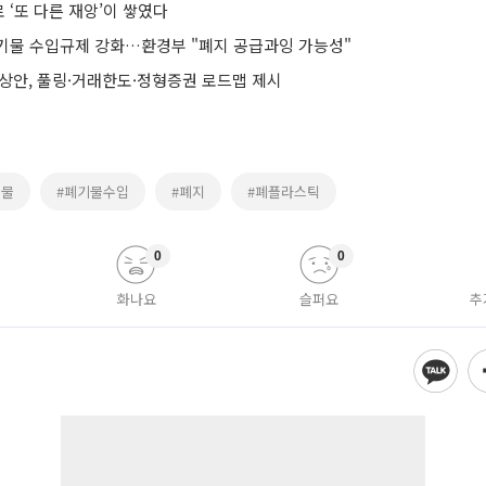
‘또 다른 재앙’이 쌓였다
기물 수입규제 강화…환경부 "폐지 공급과잉 가능성"
예상안, 풀링·거래한도·정형증권 로드맵 제시
기물
#폐기물수입
#폐지
#폐플라스틱
0
0
화나요
슬퍼요
추