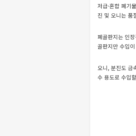
저급·혼합 폐기물
진 및 오니는 품
폐골판지는 인장강
골판지만 수입이
오니, 분진도 금
수 용도로 수입할