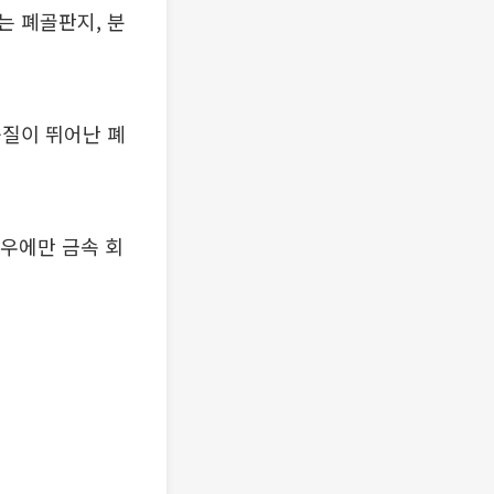
는 폐골판지, 분
품질이 뛰어난 폐
경우에만 금속 회