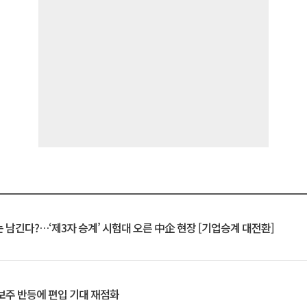
 남긴다?…‘제3자 승계’ 시험대 오른 中企 현장 [기업승계 대전환]
후보주 반등에 편입 기대 재점화