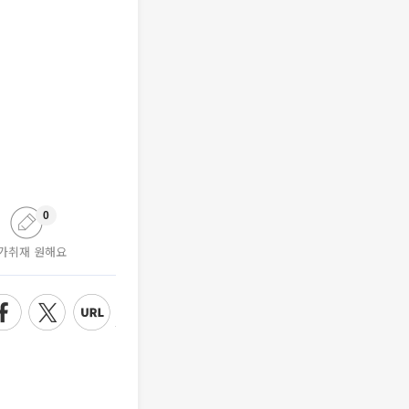
0
가취재 원해요