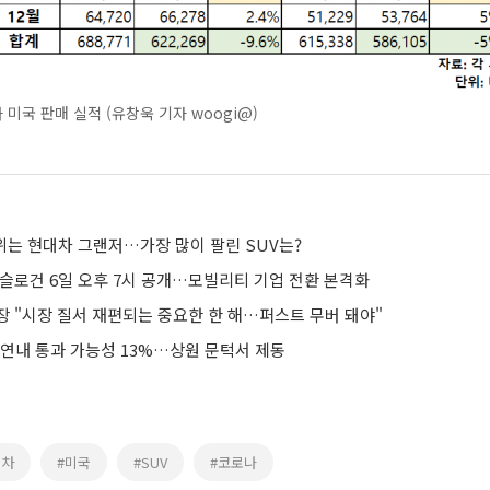
미국 판매 실적 (유창욱 기자 woogi@)
1위는 현대차 그랜저…가장 많이 팔린 SUV는?
ㆍ슬로건 6일 오후 7시 공개…모빌리티 기업 전환 본격화
장 "시장 질서 재편되는 중요한 한 해…퍼스트 무버 돼야"
 연내 통과 가능성 13%…상원 문턱서 제동
대차
#미국
#SUV
#코로나