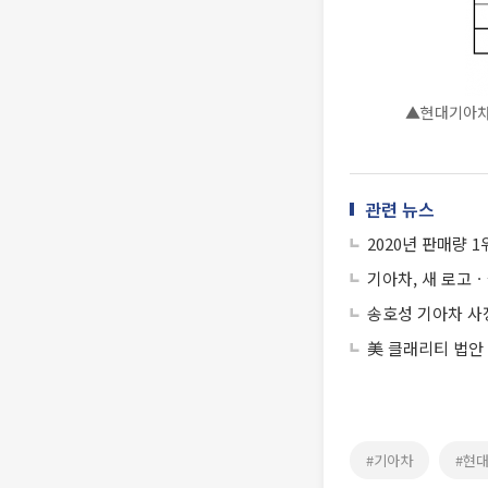
▲현대기아차 
관련 뉴스
2020년 판매량 
기아차, 새 로고
송호성 기아차 사
美 클래리티 법안
#기아차
#현