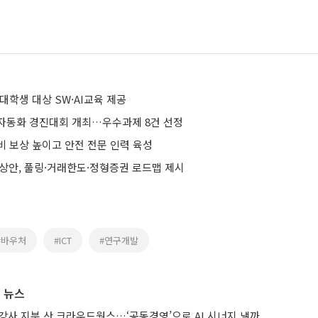
대학생 대상 SW·AI교육 제공
자동화 경진대회 개최…우수과제 8건 선정
비 보상 높이고 안전 전문 인력 육성
예상안, 풀링·거래한도·정형증권 로드맵 제시
#바우처
#ICT
#연구개발
 뉴스
강사 지분 산 크라우드웍스…‘공동경영’으로 AI 시너지 낼까