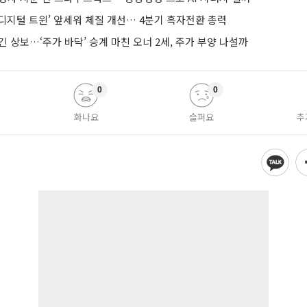
AI·디지털 트윈’ 앞세워 체질 개선… 4분기 흑자전환 총력
긴 상보…‘주가 바닥’ 승계 마친 오너 2세, 주가 부양 나설까
0
0
화나요
슬퍼요
추