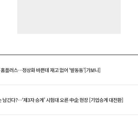
연 홈플러스…정상화 바쁜데 재고 없어 ‘발동동’[가보니]
 남긴다?…‘제3자 승계’ 시험대 오른 中企 현장 [기업승계 대전환]