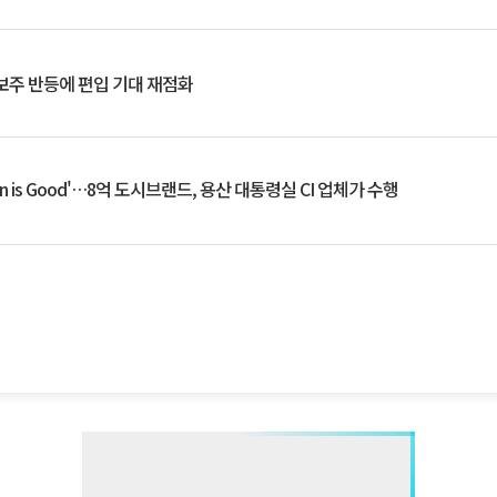
후보주 반등에 편입 기대 재점화
an is Good'…8억 도시브랜드, 용산 대통령실 CI 업체가 수행