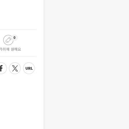
0
가취재 원해요