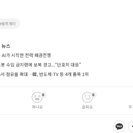
#동학개미
 뉴스
AI가 시작한 전력 패권전쟁
로봇 수입 금지령에 보복 경고...“단호히 대응”
%서 점유율 확대…韓, 반도체·TV 등 4개 품목 1위
0
0
화나요
슬퍼요
추