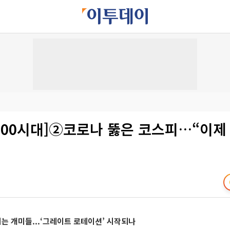
000시대]②코로나 뚫은 코스피…“이제
 개미들...‘그레이트 로테이션’ 시작되나