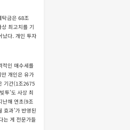
예탁금은 68조
 사상 최고치를 기
어났다. 개인 투자
격적인 매수세를
에만 개인은 유가
기간(1조2675
빚투’도 사상 최
지난해 연초(9조
월 효과’가 반영된
있다는 게 전문가들