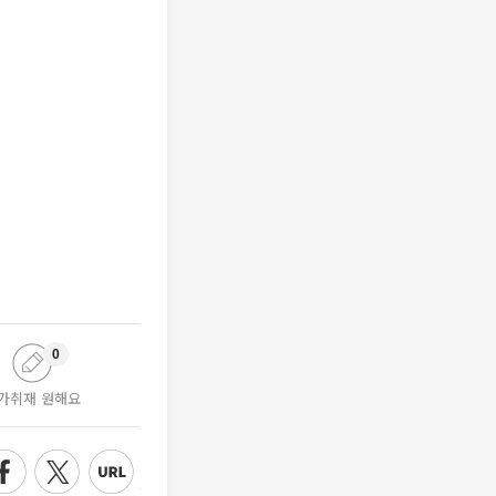
0
가취재 원해요