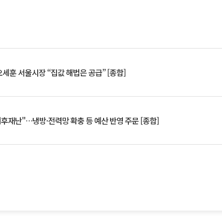
세훈 서울시장 “집값 해법은 공급” [종합]
기후재난"…냉방·전력망 확충 등 예산 반영 주문 [종합]