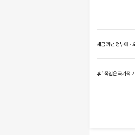
세금 꺼낸 정부에…오
李 "폭염은 국가적 