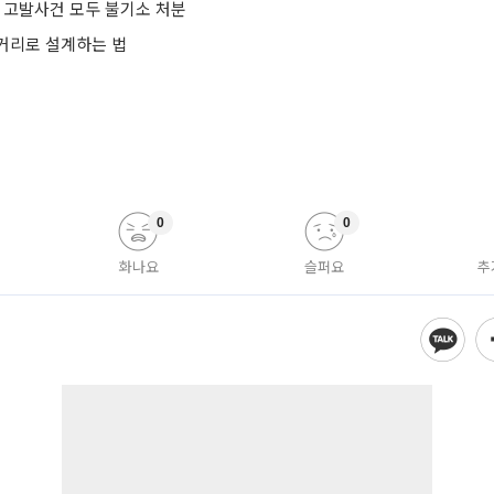
련 고발사건 모두 불기소 처분
거리로 설계하는 법
0
0
화나요
슬퍼요
추