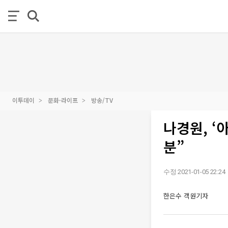
이투데이
문화·라이프
방송/TV
나경원, ‘
분”
수정 2021-01-05 22:24
한은수 객원기자