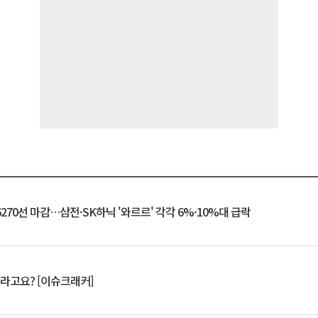
6270선 마감…삼전·SK하닉 '와르르' 각각 6%·10%대 급락
 깨라고요? [이슈크래커]