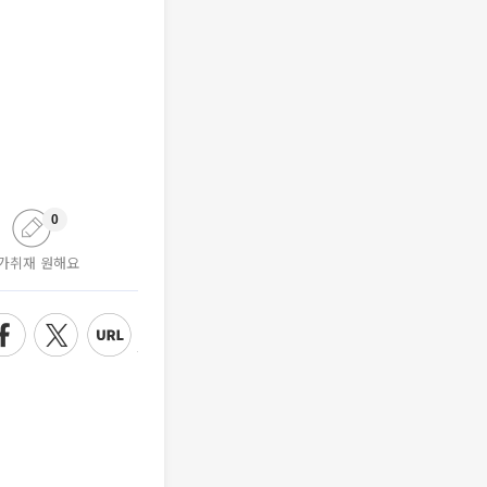
0
가취재 원해요