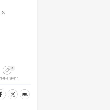
 外
0
가취재 원해요