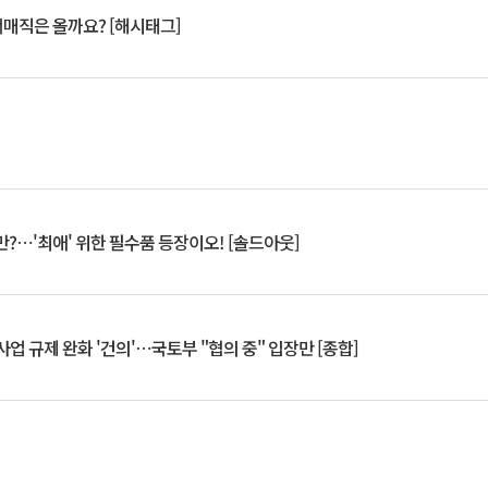
서매직은 올까요? [해시태그]
?⋯'최애' 위한 필수품 등장이오! [솔드아웃]
업 규제 완화 '건의'⋯국토부 "협의 중" 입장만 [종합]