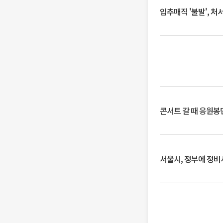
입추매직 '불발', 처
콘서트 갈 때 응원봉만
서울시, 정부에 정비사