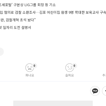
 조세포탈' 구본상 LIG그룹 회장 등 기소
반입 혐의로 검찰 소환조사…김포 어린이집 원생 9명 학대한 보육교사 구속
관, 검찰개혁 초석 놨다"
 첫 일자리 도전 설명서
찰
0
0
화나요
슬퍼요
추