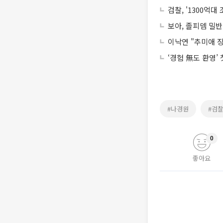
검찰, '1300억대
보아, 졸피뎀 밀
이낙연 "추미애 장
‘경험 無도 환영’
#나경원
#검
0
좋아요