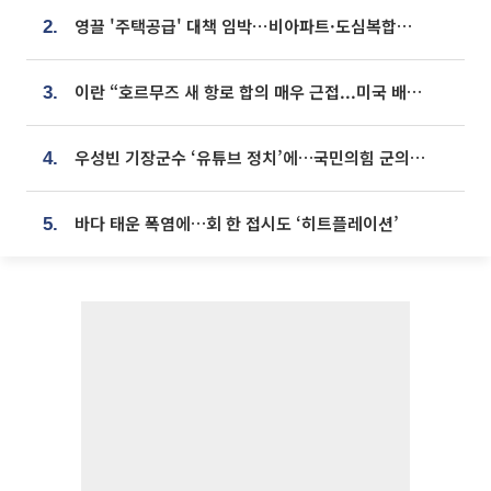
영끌 '주택공급' 대책 임박⋯비아파트·도심복합까지 총동원
2.
이란 “호르무즈 새 항로 합의 매우 근접...미국 배상 먼저”
3.
우성빈 기장군수 ‘유튜브 정치’에…국민의힘 군의원들 집단 반발
4.
바다 태운 폭염에…회 한 접시도 ‘히트플레이션’
5.