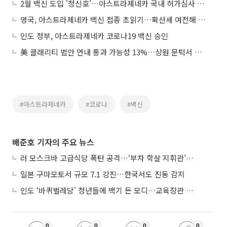
2월 백신 도입 '청신호'…아스트라제네카 국내 허가심사 착수
영국, 아스트라제네카 백신 접종 초읽기…확산세 여전해 3차 봉쇄 언급
인도 정부, 아스트라제네카 코로나19 백신 승인
美 클래리티 법안 연내 통과 가능성 13%…상원 문턱서 제동
#아스트라제네카
#코로나
#백신
배준호 기자의 주요 뉴스
러 모스크바 고급식당 폭탄 공격…‘부차 학살 지휘관’ 노렸나
일본 구마모토서 규모 7.1 강진…한국서도 진동 감지
인도 ‘바퀴벌레당’ 청년들에 백기 든 모디…교육장관 사퇴
0
0
0
0