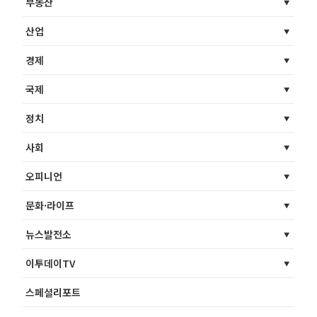
부동산
산업
경제
국제
정치
사회
오피니언
문화·라이프
뉴스발전소
이투데이TV
스페셜리포트