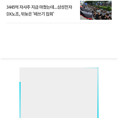
3445억 자사주 지급 마쳤는데...삼성전자
DX노조, 뒤늦은 '떼쓰기 집회'