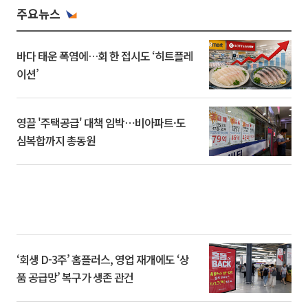
주요뉴스
바다 태운 폭염에…회 한 접시도 ‘히트플레
이션’
영끌 '주택공급' 대책 임박⋯비아파트·도
심복합까지 총동원
‘회생 D-3주’ 홈플러스, 영업 재개에도 ‘상
품 공급망’ 복구가 생존 관건