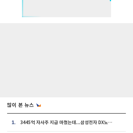
많이 본 뉴스
3445억 자사주 지급 마쳤는데...삼성전자 DX노조, 뒤늦은 '떼쓰기 집회'
1.