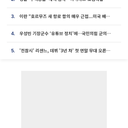
이란 “호르무즈 새 항로 합의 매우 근접...미국 배상 먼저”
3.
우성빈 기장군수 ‘유튜브 정치’에…국민의힘 군의원들 집단 반발
4.
'전참시' 리센느, 데뷔 '3년 차' 첫 연말 무대 오른다⋯"그동안 섭외 안 와"
5.