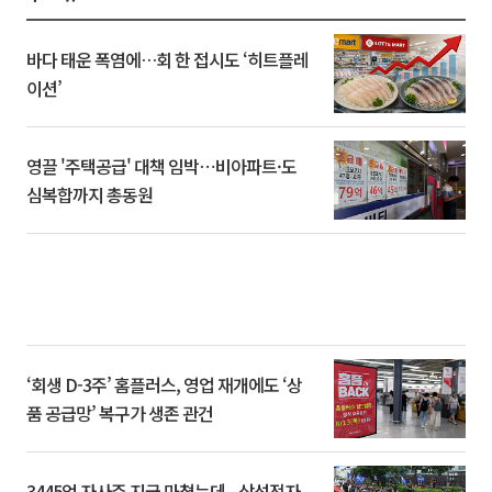
바다 태운 폭염에…회 한 접시도 ‘히트플레
이션’
영끌 '주택공급' 대책 임박⋯비아파트·도
심복합까지 총동원
‘회생 D-3주’ 홈플러스, 영업 재개에도 ‘상
품 공급망’ 복구가 생존 관건
3445억 자사주 지급 마쳤는데...삼성전자