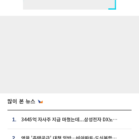
많이 본 뉴스
3445억 자사주 지급 마쳤는데...삼성전자 DX노조, 뒤늦은 '떼쓰기 집회'
1.
영끌 '주택공급' 대책 임박⋯비아파트·도심복합까지 총동원
2.