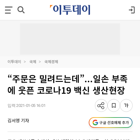
이투데이
국제
국제경제
“주문은 밀려드는데”...일손 부족
에 웃픈 코로나19 백신 생산현장
입력 2021-01-05 16:01
김서영 기자
구글 선호매체 추가