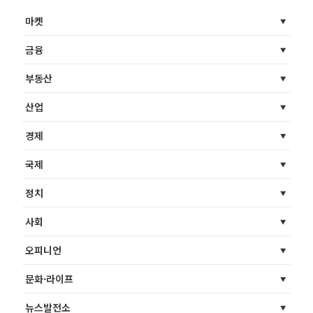
마켓
금융
부동산
산업
경제
국제
정치
사회
오피니언
문화·라이프
뉴스발전소