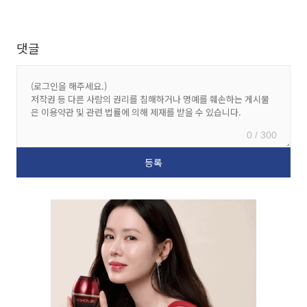
댓글
0 / 300