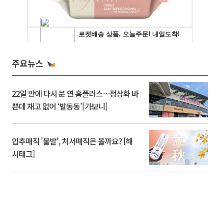
주요뉴스
22일 만에 다시 문 연 홈플러스…정상화 바
쁜데 재고 없어 ‘발동동’[가보니]
입추매직 '불발', 처서매직은 올까요? [해
시태그]