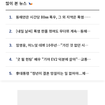
많이 본 뉴스
동해안은 시간당 80㎜ 폭우, 그 외 지역은 폭염…‘극과 극 날씨’
1.
[내일 날씨] 폭염 한풀 꺾여도 무더위 계속⋯동해안 이틀 연속 비
2.
임영웅, 어느덧 데뷔 10주년⋯"가진 것 없던 시절, 내 앞엔 20명의 팬뿐"
3.
'굿 윌 헌팅' 배우 "기아 EV2 덕분에 살아"…교통사고 후 안전성 극찬
4.
李대통령 “청년이 결혼 망설이는 일 없어야...제도상 불이익 조사”
5.