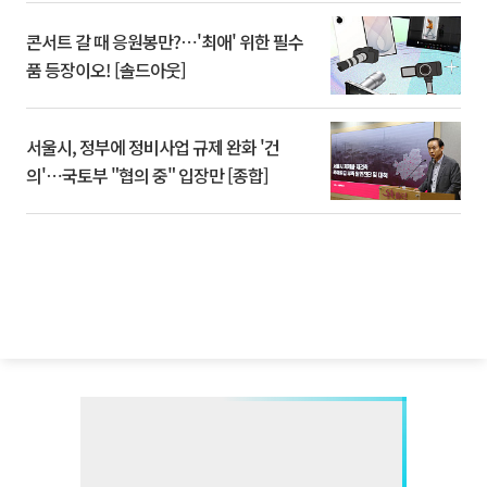
콘서트 갈 때 응원봉만?⋯'최애' 위한 필수
품 등장이오! [솔드아웃]
서울시, 정부에 정비사업 규제 완화 '건
의'⋯국토부 "협의 중" 입장만 [종합]