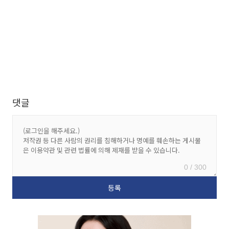
댓글
0 / 300