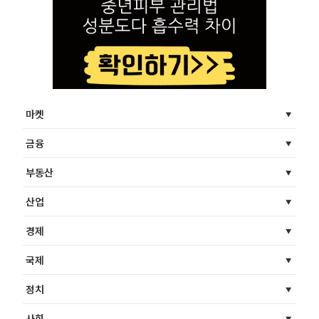
마켓
금융
부동산
산업
경제
국제
정치
사회