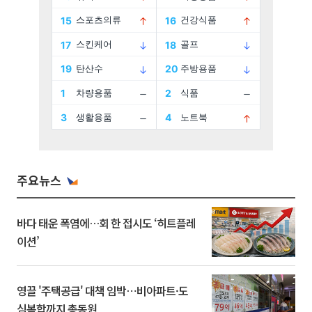
주요뉴스
바다 태운 폭염에…회 한 접시도 ‘히트플레
이션’
영끌 '주택공급' 대책 임박⋯비아파트·도
심복합까지 총동원