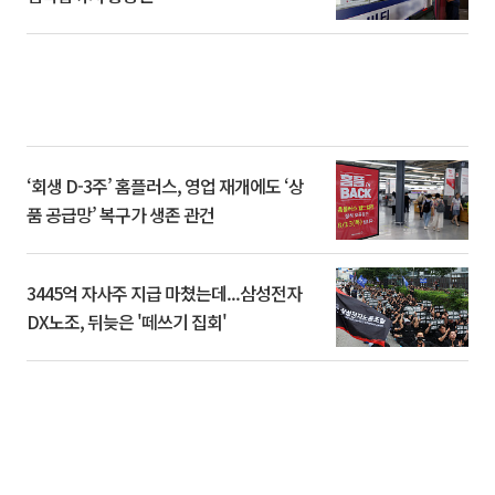
‘회생 D-3주’ 홈플러스, 영업 재개에도 ‘상
품 공급망’ 복구가 생존 관건
3445억 자사주 지급 마쳤는데...삼성전자
DX노조, 뒤늦은 '떼쓰기 집회'