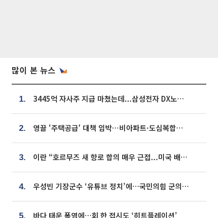
많이 본 뉴스
3445억 자사주 지급 마쳤는데...삼성전자 DX노조, 뒤늦은 '떼쓰기 집회'
1.
영끌 '주택공급' 대책 임박⋯비아파트·도심복합까지 총동원
2.
이란 “호르무즈 새 항로 합의 매우 근접...미국 배상 먼저”
3.
우성빈 기장군수 ‘유튜브 정치’에…국민의힘 군의원들 집단 반발
4.
바다 태운 폭염에…회 한 접시도 ‘히트플레이션’
5.