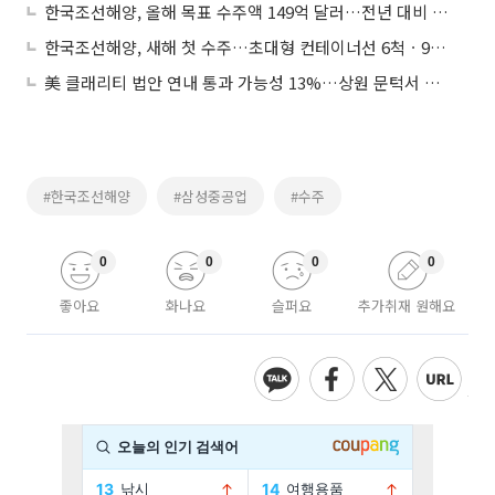
한국조선해양, 올해 목표 수주액 149억 달러…전년 대비 35%↑
한국조선해양, 새해 첫 수주…초대형 컨테이너선 6척ㆍ9000억 원 규모
美 클래리티 법안 연내 통과 가능성 13%…상원 문턱서 제동
#한국조선해양
#삼성중공업
#수주
0
0
0
0
좋아요
화나요
슬퍼요
추가취재 원해요