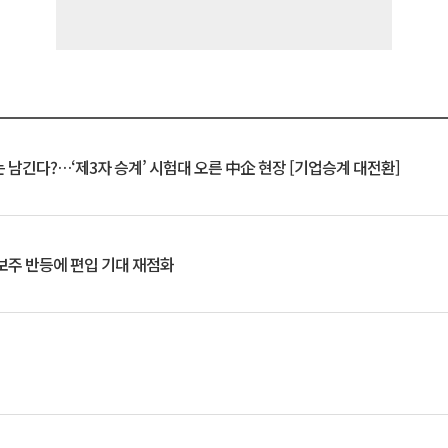
 남긴다?…‘제3자 승계’ 시험대 오른 中企 현장 [기업승계 대전환]
후보주 반등에 편입 기대 재점화