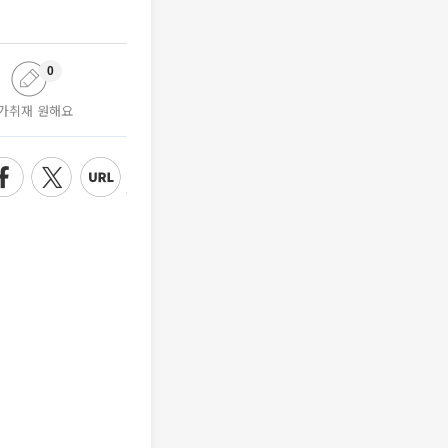
0
가취재 원해요