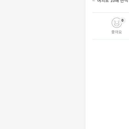
여의도 10배 면적
0
좋아요