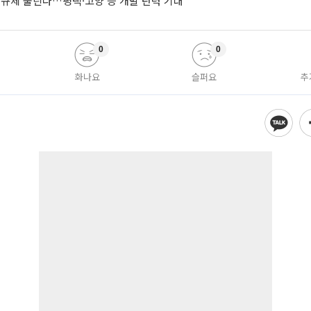
 규제 풀린다…평택·고양 등 개발 탄력 기대
0
0
화나요
슬퍼요
추