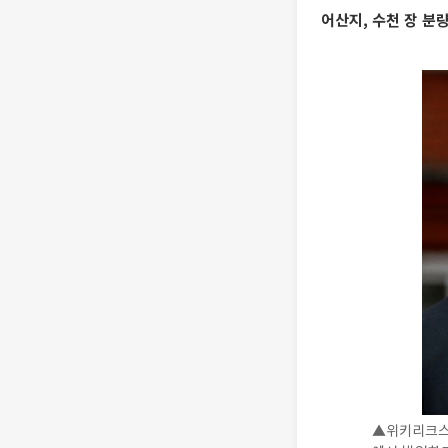
어산지, 수천 장 분량
▲위키리크스 