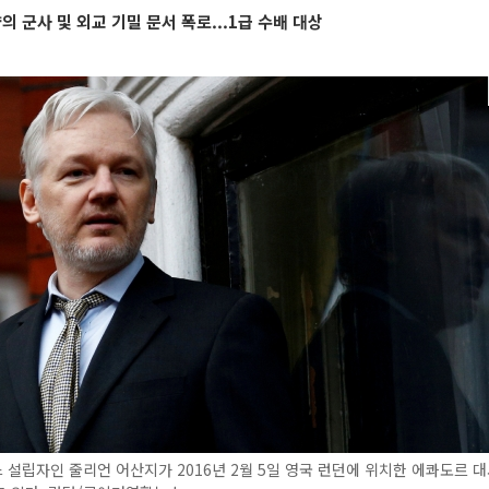
의 군사 및 외교 기밀 문서 폭로...1급 수배 대상
설립자인 줄리언 어산지가 2016년 2월 5일 영국 런던에 위치한 에콰도르 