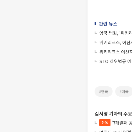
관련 뉴스
영국 법원, ‘위키
위키리크스, 어산
위키리크스 어산지
STO 하위법규 
#영국
#미국
김서영 기자의 주요
'7개월째 
단독