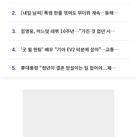
[내일 날씨] 폭염 한풀 꺾여도 무더위 계속⋯동해안 이틀 연속 비
2.
임영웅, 어느덧 데뷔 10주년⋯"가진 것 없던 시절, 내 앞엔 20명의 팬뿐"
3.
'굿 윌 헌팅' 배우 "기아 EV2 덕분에 살아"…교통사고 후 안전성 극찬
4.
李대통령 “청년이 결혼 망설이는 일 없어야...제도상 불이익 조사”
5.