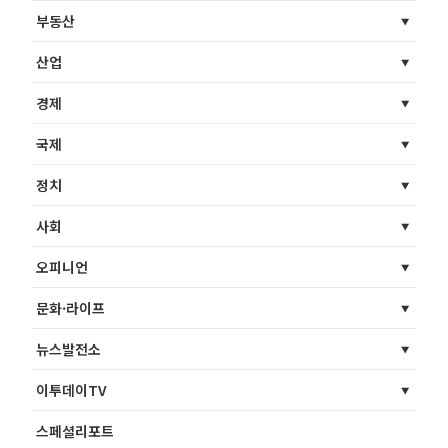
부동산
산업
경제
국제
정치
사회
오피니언
문화·라이프
뉴스발전소
이투데이TV
스페셜리포트