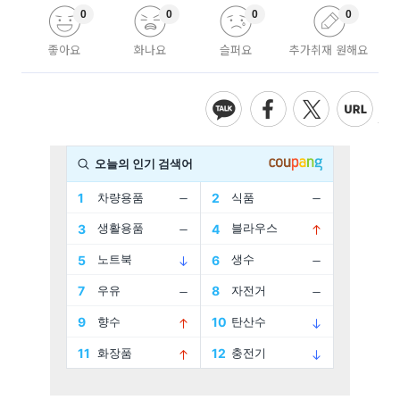
0
0
0
0
좋아요
화나요
슬퍼요
추가취재 원해요