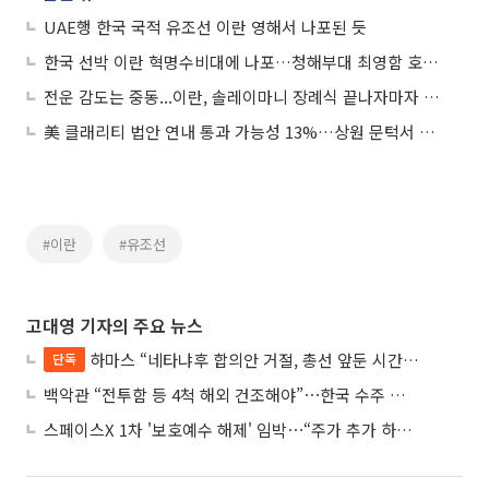
UAE행 한국 국적 유조선 이란 영해서 나포된 듯
한국 선박 이란 혁명수비대에 나포…청해부대 최영함 호르무즈해협 인근 도착
전운 감도는 중동...이란, 솔레이마니 장례식 끝나자마자 대미 보복 나서
美 클래리티 법안 연내 통과 가능성 13%…상원 문턱서 제동
#이란
#유조선
고대영 기자의 주요 뉴스
하마스 “네타냐후 합의안 거절, 총선 앞둔 시간 끌기”
단독
백악관 “전투함 등 4척 해외 건조해야”⋯한국 수주 기대
스페이스X 1차 '보호예수 해제' 임박⋯“주가 추가 하락 가능성”