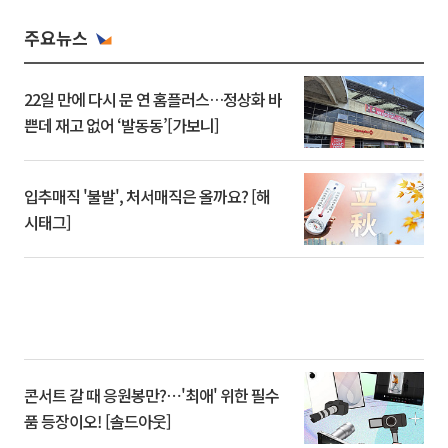
주요뉴스
22일 만에 다시 문 연 홈플러스…정상화 바
쁜데 재고 없어 ‘발동동’[가보니]
입추매직 '불발', 처서매직은 올까요? [해
시태그]
콘서트 갈 때 응원봉만?⋯'최애' 위한 필수
품 등장이오! [솔드아웃]