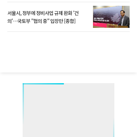
서울시, 정부에 정비사업 규제 완화 '건
의'⋯국토부 "협의 중" 입장만 [종합]