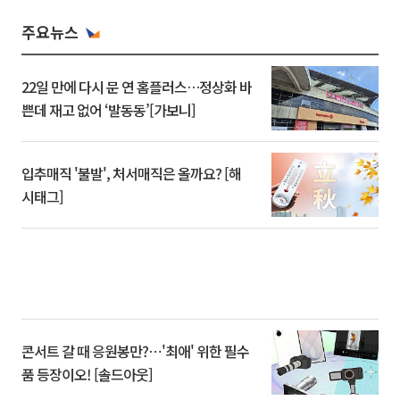
주요뉴스
22일 만에 다시 문 연 홈플러스…정상화 바
쁜데 재고 없어 ‘발동동’[가보니]
입추매직 '불발', 처서매직은 올까요? [해
시태그]
콘서트 갈 때 응원봉만?⋯'최애' 위한 필수
품 등장이오! [솔드아웃]