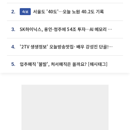
서울도 '40도'…오늘 노원 40.2도 기록
속보
2.
SK하이닉스, 용인·청주에 54조 투자…AI 메모리 생산기지 키운다
3.
'2TV 생생정보' 오늘방송맛집- 배우 강성진 단골! 쌀국수ㆍ푸팟퐁 커리 맛집 '블○○○'
4.
입추매직 '불발', 처서매직은 올까요? [해시태그]
5.