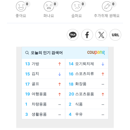
0
0
0
0
좋아요
화나요
슬퍼요
추가취재 원해요