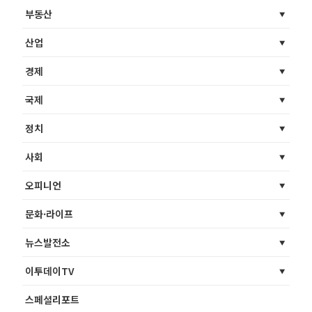
부동산
산업
경제
국제
정치
사회
오피니언
문화·라이프
뉴스발전소
이투데이TV
스페셜리포트