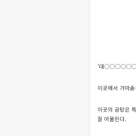
'대○○○○○○
이곳에서 가마솥
이곳의 곰탕은 특
잘 어울린다.