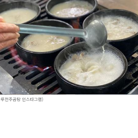
마루전주곰탕 인스타그램)