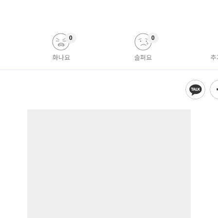
0
0
화나요
슬퍼요
추