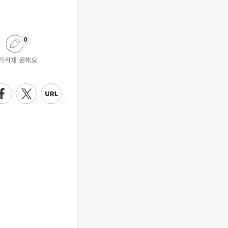
0
가취재 원해요