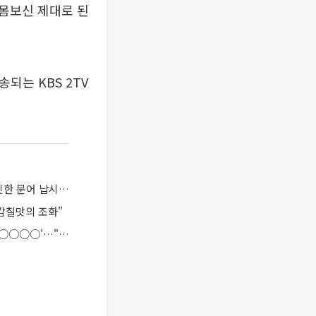
몸보신 제대로 된
되는 KBS 2TV
'2TV 저녁 생생정보' 고수의 부엌, 문어조개탕 맛집 '조○○○'…"시원한 국물이 일품, 쫄깃한 문어 납시오~!"
감칠맛의 조화"
'2TV 저녁 생생정보' 장사의 신, 조갈막삼(조개구이+갈비+막창+삼겹살) 맛집 '풍○○○&○○○○'…"골라먹는 재미가 있다"