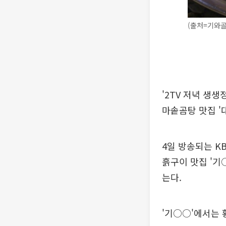
(출처=기와골
'2TV 저녁 생
마솥곰탕 맛집 
4일 방송되는 K
흙구이 맛집 '기
는다.
'기○○'에서는