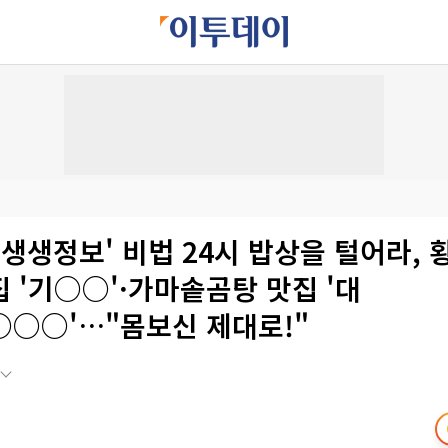
녁 생생정보' 비법 24시 밥상을 털어라,
 '기○○'·가마솥곰탕 맛집 '대
○○'…"몸보신 제대로!"