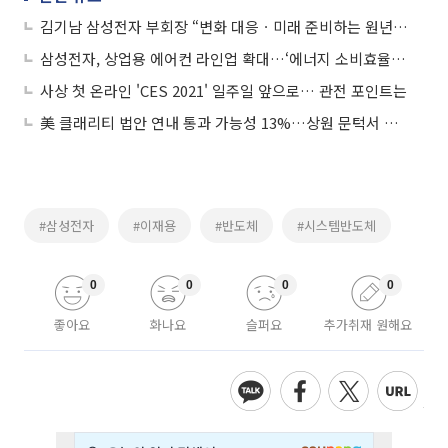
김기남 삼성전자 부회장 “변화 대응ㆍ미래 준비하는 원년으로”
삼성전자, 상업용 에어컨 라인업 확대…‘에너지 소비효율 1등급’ 중점
사상 첫 온라인 'CES 2021' 일주일 앞으로… 관전 포인트는
美 클래리티 법안 연내 통과 가능성 13%…상원 문턱서 제동
#삼성전자
#이재용
#반도체
#시스템반도체
0
0
0
0
좋아요
화나요
슬퍼요
추가취재 원해요