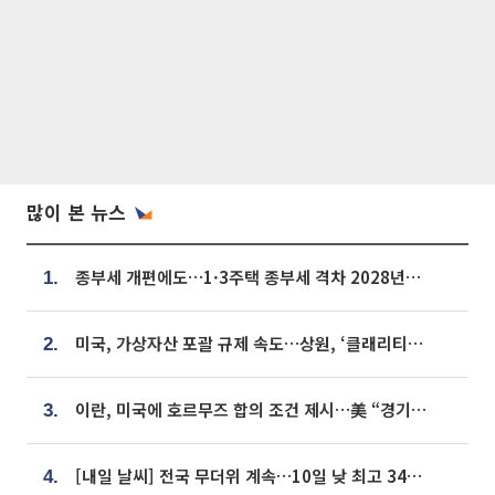
많이 본 뉴스
종부세 개편에도…1·3주택 종부세 격차 2028년부터 확대
1.
미국, 가상자산 포괄 규제 속도…상원, ‘클래리티법’ 9월 절차투표 추진
2.
이란, 미국에 호르무즈 합의 조건 제시…美 “경기 아직 안 끝나” [종합]
3.
[내일 날씨] 전국 무더위 계속…10일 낮 최고 34도 육박
4.