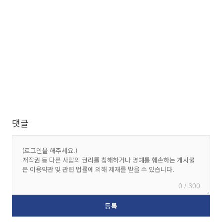
댓글
0 / 300