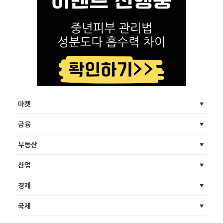
마켓
금융
부동산
산업
경제
국제