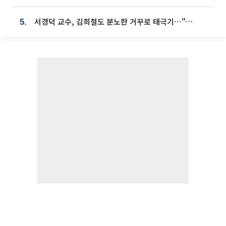
서경덕 교수, 김희철도 분노한 거꾸로 태극기⋯"엉터리는 아냐, 아쉬울 뿐"
5.