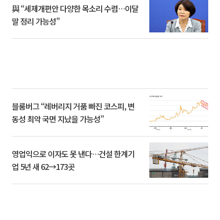
與 “세제개편안 다양한 목소리 수렴…이달
말 정리 가능성”
블룸버그 “레버리지 거품 빠진 코스피, 변
동성 최악 국면 지났을 가능성”
영업익으로 이자도 못 낸다…건설 한계기
업 5년 새 62→173곳