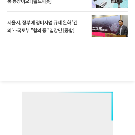
품 등장이오! [솔드아웃]
서울시, 정부에 정비사업 규제 완화 '건
의'⋯국토부 "협의 중" 입장만 [종합]