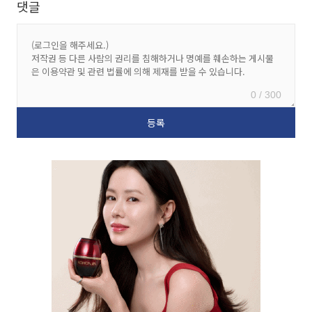
댓글
0 / 300