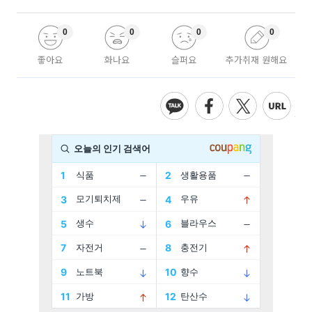
0
0
0
0
좋아요
화나요
슬퍼요
추가취재 원해요