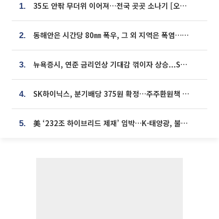
35도 안팎 무더위 이어져…전국 곳곳 소나기 [오늘 날씨]
1.
동해안은 시간당 80㎜ 폭우, 그 외 지역은 폭염…‘극과 극 날씨’
2.
뉴욕증시, 연준 금리인상 기대감 꺾이자 상승...S&P500 사상 최고치 [종합]
3.
SK하이닉스, 분기배당 375원 확정…주주환원책 9월로 앞당겨 발표
4.
美 ‘232조 하이브리드 제재’ 임박…K-태양광, 불확실성 털고 날개 다나
5.