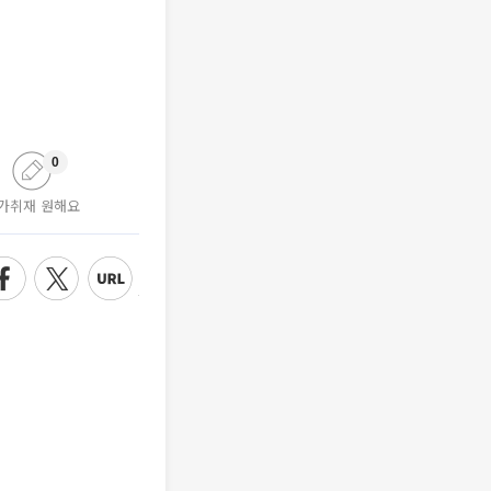
0
가취재 원해요