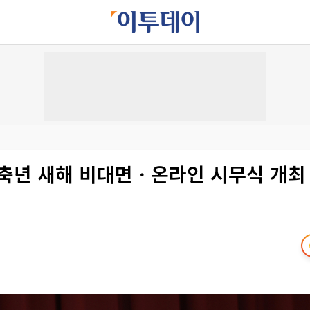
신축년 새해 비대면ㆍ온라인 시무식 개최