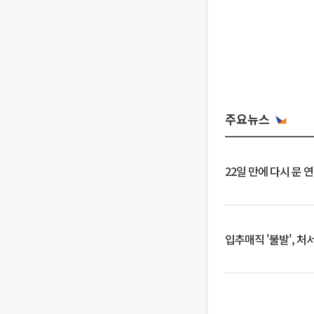
주요뉴스
22일 만에 다시 문 
입추매직 '불발', 처