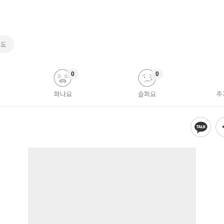
학도
0
0
화나요
슬퍼요
추