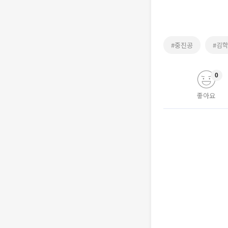
#중진공
#김
0
좋아요