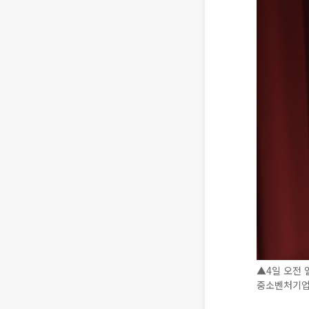
▲4일 오전 
중소벤처기업