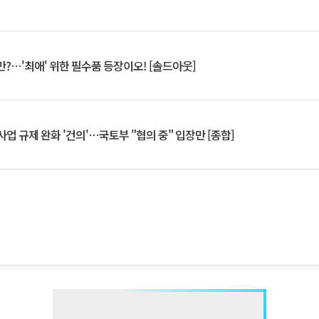
?⋯'최애' 위한 필수품 등장이오! [솔드아웃]
업 규제 완화 '건의'⋯국토부 "협의 중" 입장만 [종합]