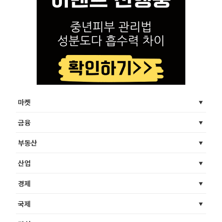
마켓
금융
부동산
산업
경제
국제