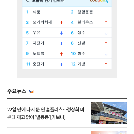
주요뉴스
22일 만에 다시 문 연 홈플러스…정상화 바
쁜데 재고 없어 ‘발동동’[가보니]