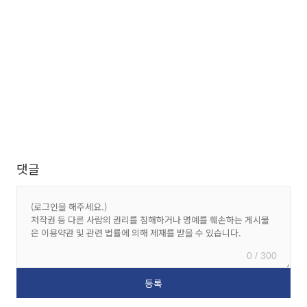
댓글
0 / 300