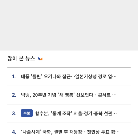
많이 본 뉴스
태풍 '돌핀' 오키나와 접근…일본기상청 경로 업데이트
1.
빅뱅, 20주년 기념 '새 뱅봉' 선보인다⋯콘서트 앞두고 팝업 개최
2.
합수본, '통계 조작' 서울·경기·충북 선관위 등 추가 압수수색
속보
3.
‘나솔사계’ 국화, 결별 후 재등장⋯첫인상 투표 휩쓸고 ‘인기녀’ 등극
4.