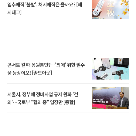
입추매직 '불발', 처서매직은 올까요? [해
시태그]
콘서트 갈 때 응원봉만?⋯'최애' 위한 필수
품 등장이오! [솔드아웃]
서울시, 정부에 정비사업 규제 완화 '건
의'⋯국토부 "협의 중" 입장만 [종합]