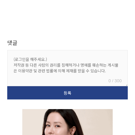
댓글
0 / 300