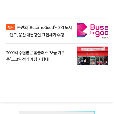
논란의 'Busan is Good'…8억 도시
단독
브랜드, 용산 대통령실 CI 업체가 수행
2000억 수혈받은 홈플러스 ‘오늘 가오
픈’...13일 정식 개장 시험대