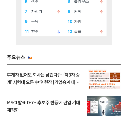
주요뉴스
후계자 없어도 회사는 남긴다?…‘제3자 승
계’ 시험대 오른 中企 현장 [기업승계 대전
환]
MSCI 발표 D-7…후보주 반등에 편입 기대
재점화