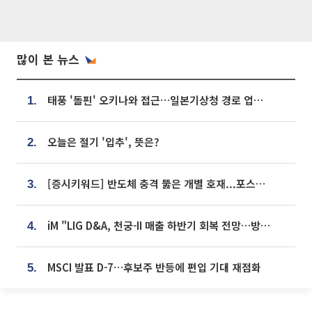
많이 본 뉴스
태풍 '돌핀' 오키나와 접근…일본기상청 경로 업데이트
1.
오늘은 절기 '입추', 뜻은?
2.
[증시키워드] 반도체 충격 뚫은 개별 호재...포스코퓨처엠·에코프로·한화솔루션 '눈길'
3.
iM "LIG D&A, 천궁-II 매출 하반기 회복 전망…방산 톱픽 유지"
4.
MSCI 발표 D-7…후보주 반등에 편입 기대 재점화
5.