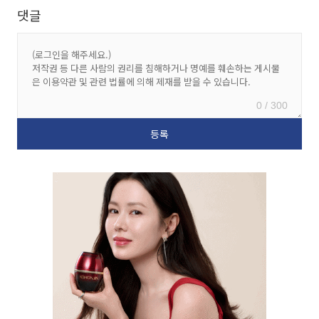
댓글
0 / 300