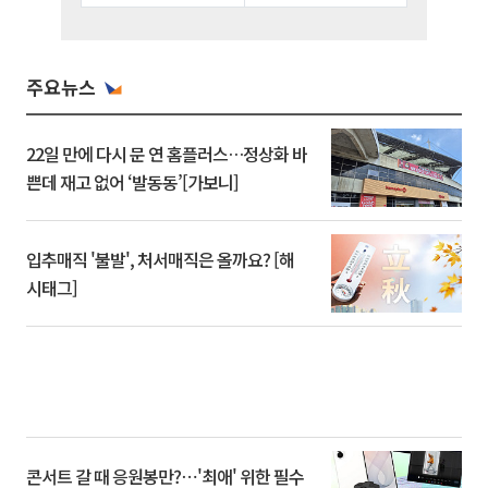
주요뉴스
22일 만에 다시 문 연 홈플러스…정상화 바
쁜데 재고 없어 ‘발동동’[가보니]
입추매직 '불발', 처서매직은 올까요? [해
시태그]
콘서트 갈 때 응원봉만?⋯'최애' 위한 필수