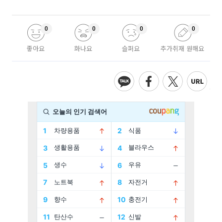
0
0
0
0
좋아요
화나요
슬퍼요
추가취재 원해요