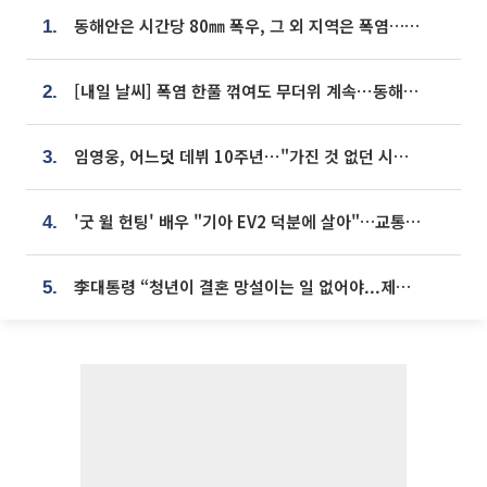
동해안은 시간당 80㎜ 폭우, 그 외 지역은 폭염…‘극과 극 날씨’
1.
[내일 날씨] 폭염 한풀 꺾여도 무더위 계속⋯동해안 이틀 연속 비
2.
임영웅, 어느덧 데뷔 10주년⋯"가진 것 없던 시절, 내 앞엔 20명의 팬뿐"
3.
'굿 윌 헌팅' 배우 "기아 EV2 덕분에 살아"…교통사고 후 안전성 극찬
4.
李대통령 “청년이 결혼 망설이는 일 없어야...제도상 불이익 조사”
5.