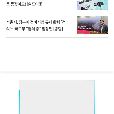
품 등장이오! [솔드아웃]
서울시, 정부에 정비사업 규제 완화 '건
의'⋯국토부 "협의 중" 입장만 [종합]