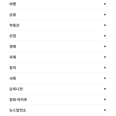
마켓
금융
부동산
산업
경제
국제
정치
사회
오피니언
문화·라이프
뉴스발전소