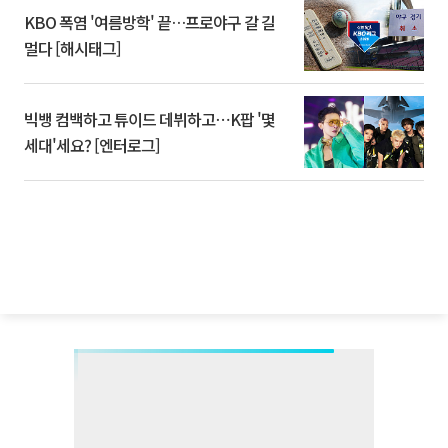
KBO 폭염 '여름방학' 끝…프로야구 갈 길
멀다 [해시태그]
빅뱅 컴백하고 튜이드 데뷔하고⋯K팝 '몇
세대'세요? [엔터로그]