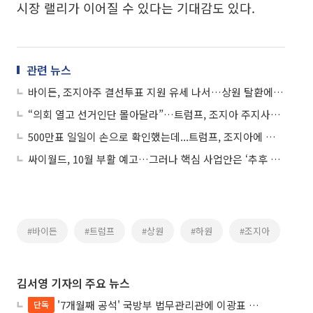
시장 랠리가 이어질 수 있다는 기대감도 있다.
관련 뉴스
바이든, 조지아주 결선투표 지원 유세 나서…상원 탈환에 화력지원
“의회 열고 선거인단 몰아달라”…트럼프, 조지아 주지사에 압박
500만표 일일이 손으로 확인했는데...트럼프, 조지아에 또 재검표 요청
싸이월드, 10월 부활 예고…그러나 핵심 사업안은 ‘추후 공개’
#바이든
#트럼프
#상원
#하원
#조지아
김서영 기자의 주요 뉴스
'7개월째 공석' 국방부 법무관리관에 이광표 변호사 내정
단독