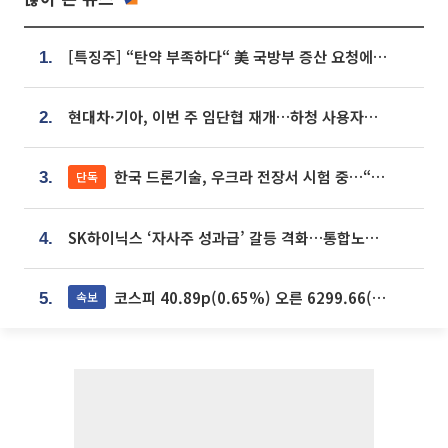
[특징주] “탄약 부족하다“ 美 국방부 증산 요청에⋯국내 방산주 급등세
1.
현대차·기아, 이번 주 임단협 재개…하청 사용자성 재심도 ‘변수’
2.
한국 드론기술, 우크라 전장서 시험 중…“스타트업 여러 곳 참여”
단독
3.
SK하이닉스 ‘자사주 성과급’ 갈등 격화…통합노조 출범 움직임
4.
코스피 40.89p(0.65%) 오른 6299.66(마감)
속보
5.