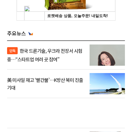
주요뉴스
한국 드론기술, 우크라 전장서 시험
단독
중…“스타트업 여러 곳 참여”
美 미사일 재고 ‘빨간불’…K방산 북미 진출
기대