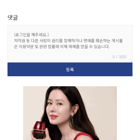
댓글
0 / 300