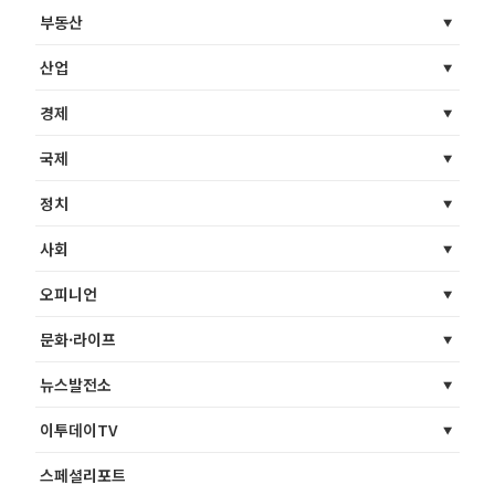
부동산
산업
경제
국제
정치
사회
오피니언
문화·라이프
뉴스발전소
이투데이TV
스페셜리포트