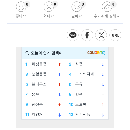
0
0
0
0
좋아요
화나요
슬퍼요
추가취재 원해요