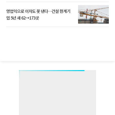
영업익으로 이자도 못 낸다…건설 한계기
업 5년 새 62→173곳