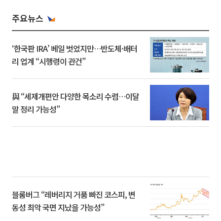
주요뉴스
‘한국판 IRA’ 베일 벗었지만…반도체·배터
리 업계 “시행령이 관건”
與 “세제개편안 다양한 목소리 수렴…이달
말 정리 가능성”
블룸버그 “레버리지 거품 빠진 코스피, 변
동성 최악 국면 지났을 가능성”