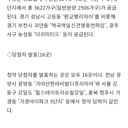
단지에서 총 3622가구(일반분양 2506가구)가 공급
된다. 경기 성남시 고등동 ‘판교밸리자이’를 비롯해
경기 부천시 괴안동 ‘역곡역일신건영휴먼하임’, 광주
서구 농성동 ‘더리미티드’ 등이 공급된다.
◇당첨자 발표(16곳)
청약 당첨자를 발표하는 곳은 모두 16곳이다. 전남 광
양시 광영동 '가야산한라비발디프리미어'와 서울 강
동구 강일도 '힐스테이트리슈빌강일', 충북 청주시 가
경동 '가경아이파크 5단지' 등에서 청약 당락이 갈린
다.