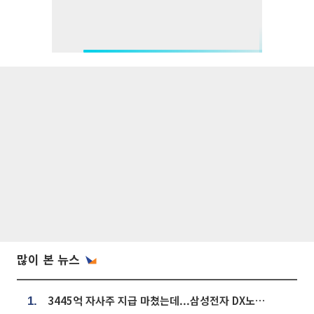
많이 본 뉴스
3445억 자사주 지급 마쳤는데...삼성전자 DX노조, 뒤늦은 '떼쓰기 집회'
1.