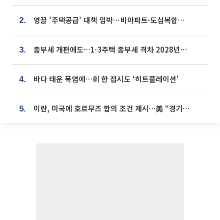
영끌 '주택공급' 대책 임박⋯비아파트·도심복합까지 총동원
2.
종부세 개편에도…1·3주택 종부세 격차 2028년부터 확대
3.
바다 태운 폭염에…회 한 접시도 ‘히트플레이션’
4.
이란, 미국에 호르무즈 합의 조건 제시…美 “경기 아직 안 끝나” [종합]
5.