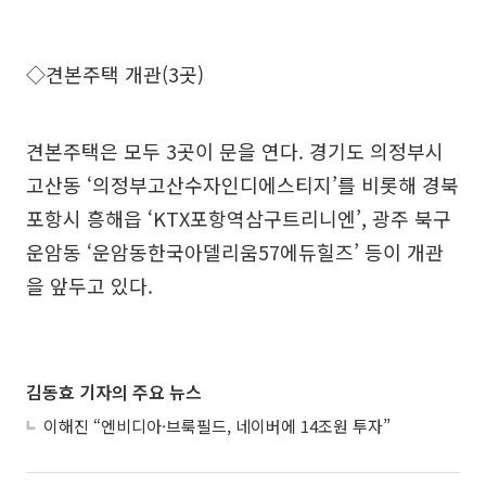
◇견본주택 개관(3곳)
견본주택은 모두 3곳이 문을 연다. 경기도 의정부시
고산동 ‘의정부고산수자인디에스티지’를 비롯해 경북
포항시 흥해읍 ‘KTX포항역삼구트리니엔’, 광주 북구
운암동 ‘운암동한국아델리움57에듀힐즈’ 등이 개관
을 앞두고 있다.
김동효 기자의 주요 뉴스
이해진 “엔비디아·브룩필드, 네이버에 14조원 투자”