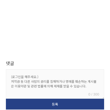
댓글
0 / 300