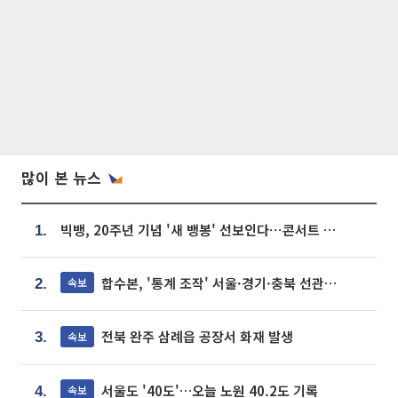
많이 본 뉴스
빅뱅, 20주년 기념 '새 뱅봉' 선보인다⋯콘서트 앞두고 팝업 개최
1.
합수본, '통계 조작' 서울·경기·충북 선관위 등 추가 압수수색
속보
2.
전북 완주 삼례읍 공장서 화재 발생
속보
3.
서울도 '40도'…오늘 노원 40.2도 기록
속보
4.