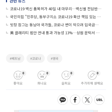
관련 뉴스
코로나19 백신 품목허가 40일 내 마무리…백신별 전담반 구성
국민의힘 "민주당, 동부구치소 코로나19 확산 책임 있는 자세 보여야"
빗장 잠그는 동남아 국가들, 코로나 변이 막으려 입국금지 확대
美 클래리티 법안 연내 통과 가능성 13%…상원 문턱서 제동
#베트남
#코로나
#영국
0
0
0
0
좋아요
화나요
슬퍼요
추가취재 원해요