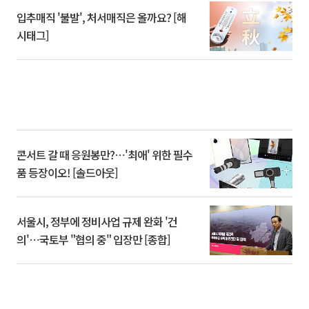
입추매직 '불발', 처서매직은 올까요? [해
시태그]
콘서트 갈 때 응원봉만?⋯'최애' 위한 필수
품 등장이오! [솔드아웃]
서울시, 정부에 정비사업 규제 완화 '건
의'⋯국토부 "협의 중" 입장만 [종합]