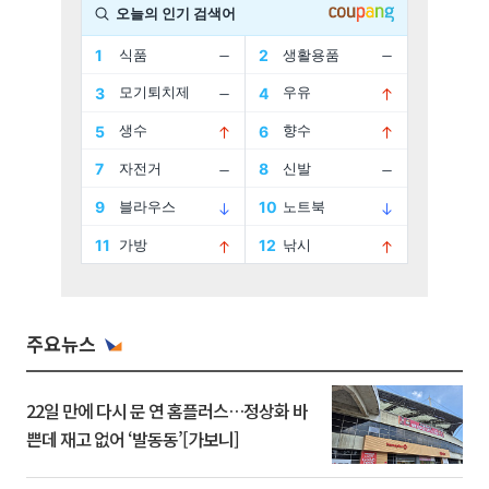
주요뉴스
22일 만에 다시 문 연 홈플러스…정상화 바
쁜데 재고 없어 ‘발동동’[가보니]