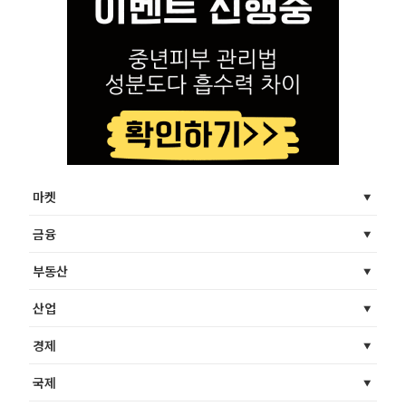
마켓
금융
부동산
산업
경제
국제