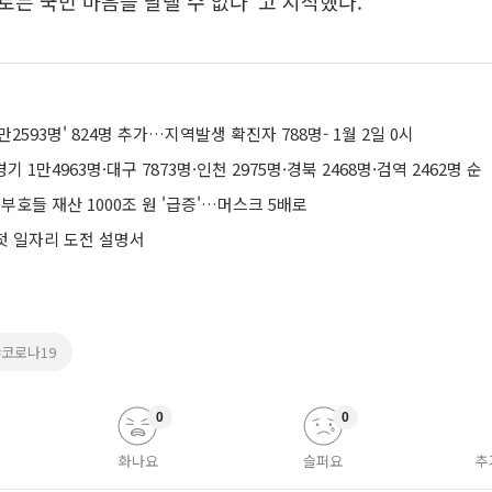
는 국민 마음을 달랠 수 없다"고 지적했다.
만2593명' 824명 추가…지역발생 확진자 788명- 1월 2일 0시
경기 1만4963명·대구 7873명·인천 2975명·경북 2468명·검역 2462명 순
 부호들 재산 1000조 원 '급증'…머스크 5배로
 첫 일자리 도전 설명서
#코로나19
0
0
화나요
슬퍼요
추