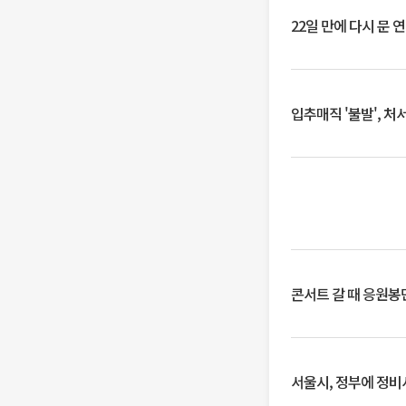
22일 만에 다시 문 
입추매직 '불발', 처
콘서트 갈 때 응원봉만
서울시, 정부에 정비사