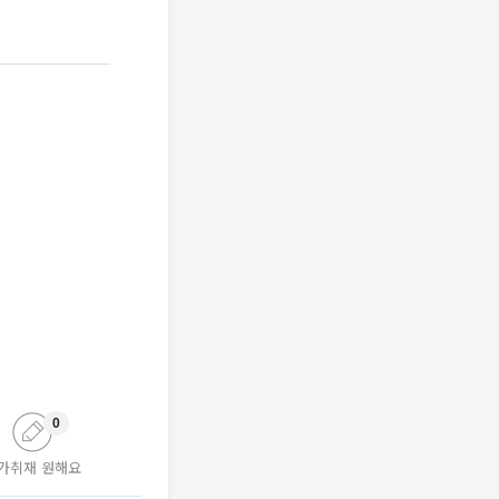
0
가취재 원해요