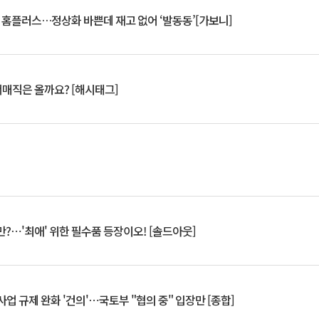
연 홈플러스…정상화 바쁜데 재고 없어 ‘발동동’[가보니]
서매직은 올까요? [해시태그]
?⋯'최애' 위한 필수품 등장이오! [솔드아웃]
업 규제 완화 '건의'⋯국토부 "협의 중" 입장만 [종합]