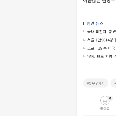
어쭙잖은 변명으로
관련 뉴스
국내 확진자 '총 6
서울 1만9614명·
코로나19 속 미국
‘경험 無도 환영’
#동부구치소
0
좋아요