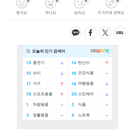
0
0
0
0
좋아요
화나요
슬퍼요
추가취재 원해요