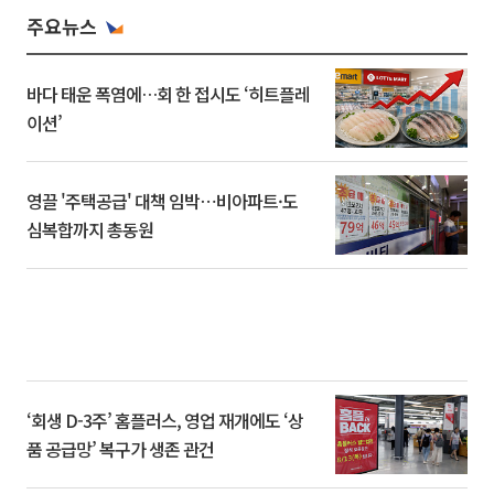
주요뉴스
바다 태운 폭염에…회 한 접시도 ‘히트플레
이션’
영끌 '주택공급' 대책 임박⋯비아파트·도
심복합까지 총동원
‘회생 D-3주’ 홈플러스, 영업 재개에도 ‘상
품 공급망’ 복구가 생존 관건