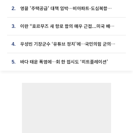
영끌 '주택공급' 대책 임박⋯비아파트·도심복합까지 총동원
2.
이란 “호르무즈 새 항로 합의 매우 근접...미국 배상 먼저”
3.
우성빈 기장군수 ‘유튜브 정치’에…국민의힘 군의원들 집단 반발
4.
바다 태운 폭염에…회 한 접시도 ‘히트플레이션’
5.