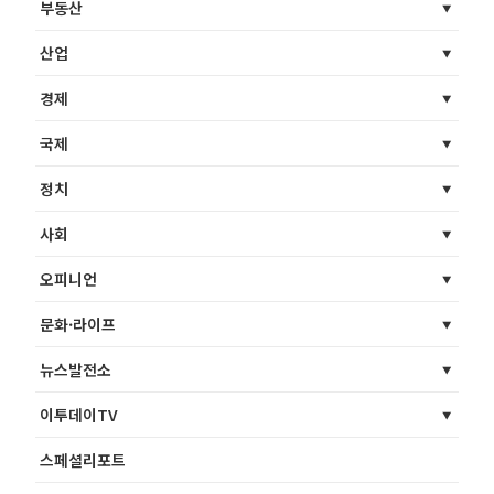
부동산
산업
경제
국제
정치
사회
오피니언
문화·라이프
뉴스발전소
이투데이TV
스페셜리포트