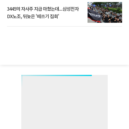
3445억 자사주 지급 마쳤는데...삼성전자
DX노조, 뒤늦은 '떼쓰기 집회'