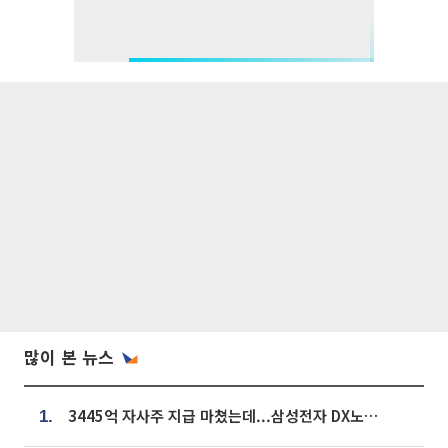
많이 본 뉴스
3445억 자사주 지급 마쳤는데...삼성전자 DX노조, 뒤늦은 '떼쓰기 집회'
1.