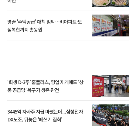
이션’
영끌 '주택공급' 대책 임박⋯비아파트·도
심복합까지 총동원
‘회생 D-3주’ 홈플러스, 영업 재개에도 ‘상
품 공급망’ 복구가 생존 관건
3445억 자사주 지급 마쳤는데...삼성전자
DX노조, 뒤늦은 '떼쓰기 집회'