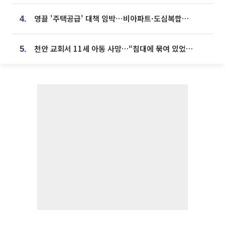
영끌 '주택공급' 대책 임박⋯비아파트·도심복합까지 총동원
4.
천안 교회서 11세 아동 사망…“침대에 묶여 있었다” 진술 확보
5.