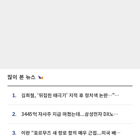
많이 본 뉴스
김희철, '뒤집힌 태극기' 지적 후 정치색 논란…"좌우 떠나 우리나라 국기"
1.
3445억 자사주 지급 마쳤는데...삼성전자 DX노조, 뒤늦은 '떼쓰기 집회'
2.
이란 “호르무즈 새 항로 합의 매우 근접...미국 배상 먼저”
3.