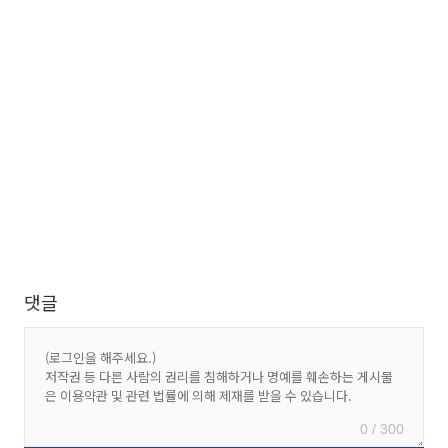
댓글
0 / 300