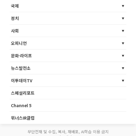
국제
정치
사회
오피니언
문화·라이프
뉴스발전소
이투데이TV
스페셜리포트
Channel 5
위너스IR클럽
무단전재 및 수집, 복사, 재배포, AI학습 이용 금지