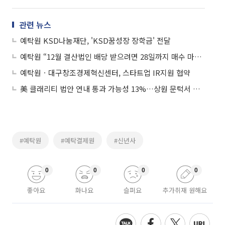
관련 뉴스
예탁원 KSD나눔재단, 'KSD꿈성장 장학금' 전달
예탁원 “12월 결산법인 배당 받으려면 28일까지 매수 마쳐야”
예탁원ㆍ대구창조경제혁신센터, 스타트업 IR지원 협약
美 클래리티 법안 연내 통과 가능성 13%…상원 문턱서 제동
#예탁원
#예탁결제원
#신년사
0
0
0
0
좋아요
화나요
슬퍼요
추가취재 원해요