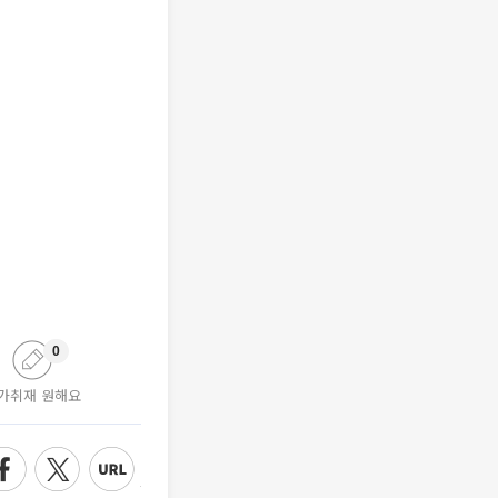
0
가취재 원해요