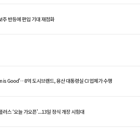
후보주 반등에 편입 기대 재점화
an is Good'…8억 도시브랜드, 용산 대통령실 CI 업체가 수행
플러스 ‘오늘 가오픈’...13일 정식 개장 시험대