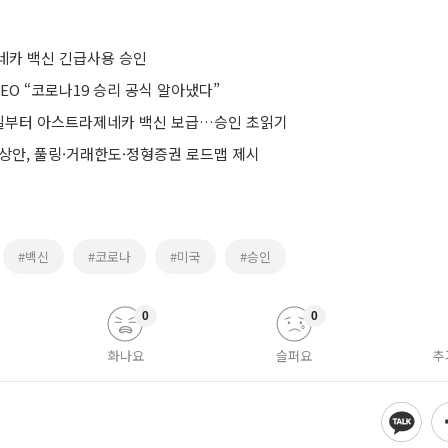
네카 백신 긴급사용 승인
O “코로나19 승리 공식 알아냈다”
 4일부터 아스트라제네카 백신 보급…승인 초읽기
예상안, 풀링·거래한도·정형증권 로드맵 제시
#백신
#코로나
#미국
#승인
0
0
화나요
슬퍼요
추