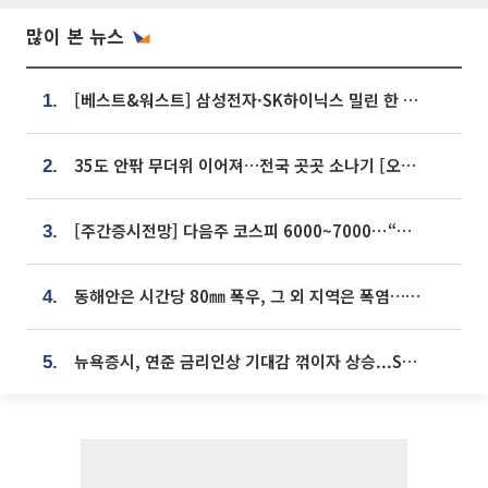
많이 본 뉴스
[베스트&워스트] 삼성전자·SK하이닉스 밀린 한 주…상상인증권은 85% 급등
1.
35도 안팎 무더위 이어져…전국 곳곳 소나기 [오늘 날씨]
2.
[주간증시전망] 다음주 코스피 6000~7000⋯“外人 수급은 정책이 변수”
3.
동해안은 시간당 80㎜ 폭우, 그 외 지역은 폭염…‘극과 극 날씨’
4.
뉴욕증시, 연준 금리인상 기대감 꺾이자 상승...S&P500 사상 최고치 [종합]
5.