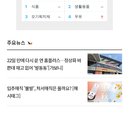
주요뉴스
22일 만에 다시 문 연 홈플러스…정상화 바
쁜데 재고 없어 ‘발동동’[가보니]
입추매직 '불발', 처서매직은 올까요? [해
시태그]