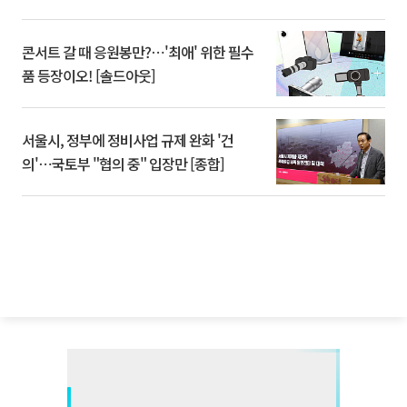
콘서트 갈 때 응원봉만?⋯'최애' 위한 필수
품 등장이오! [솔드아웃]
서울시, 정부에 정비사업 규제 완화 '건
의'⋯국토부 "협의 중" 입장만 [종합]