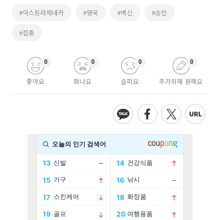
#아스트라제네카
#영국
#백신
#승인
#접종
0
0
0
0
좋아요
화나요
슬퍼요
추가취재 원해요