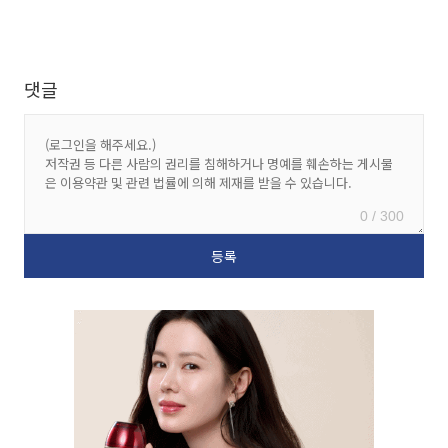
댓글
0 / 300