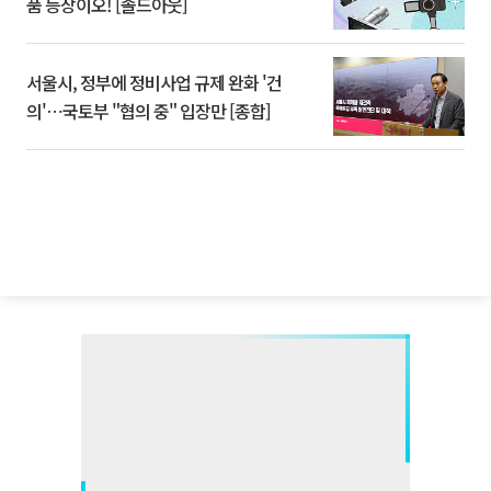
품 등장이오! [솔드아웃]
서울시, 정부에 정비사업 규제 완화 '건
의'⋯국토부 "협의 중" 입장만 [종합]