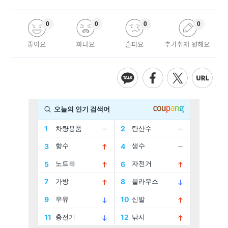
0
0
0
0
좋아요
화나요
슬퍼요
추가취재 원해요