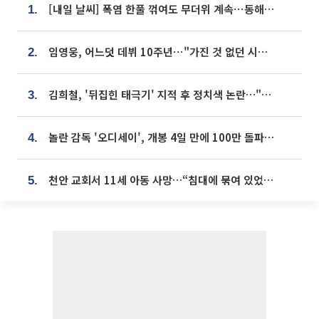
[내일 날씨] 폭염 한풀 꺾여도 무더위 계속⋯동해안 이틀 연속 비
1.
임영웅, 어느덧 데뷔 10주년⋯"가진 것 없던 시절, 내 앞엔 20명의 팬뿐"
2.
김희철, '뒤집힌 태극기' 지적 후 정치색 논란…"좌우 떠나 우리나라 국기"
3.
놀란 감독 '오디세이', 개봉 4일 만에 100만 돌파⋯'왕사남' 보다 빠르다
4.
천안 교회서 11세 아동 사망…“침대에 묶여 있었다” 진술 확보
5.