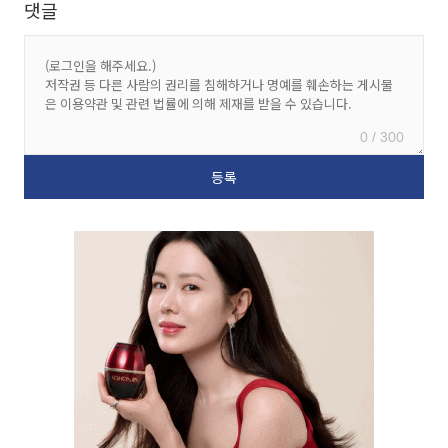
댓글
0 / 300