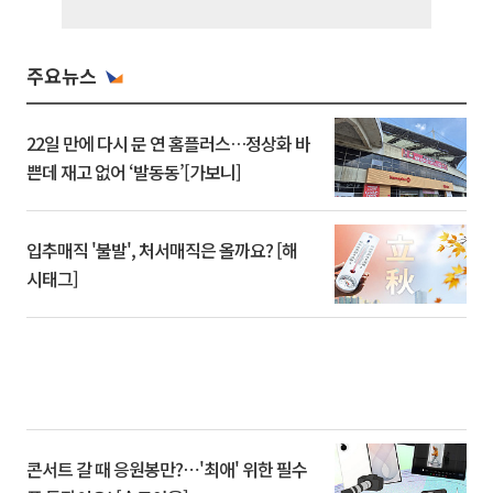
주요뉴스
22일 만에 다시 문 연 홈플러스…정상화 바
쁜데 재고 없어 ‘발동동’[가보니]
입추매직 '불발', 처서매직은 올까요? [해
시태그]
콘서트 갈 때 응원봉만?⋯'최애' 위한 필수