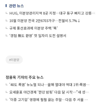
관련 뉴스
HUG, 미분양관리지역 8곳 지정…대구 동구 빠지고 강릉시 편입
10월 미분양 전국 2만6703가구…전월비 5.7%↓
규제 풍선효과에 미분양 주택 ‘뚝’
‘경험 無도 환영’ 첫 일자리 도전 설명서
#미분양
정용욱 기자의 주요 뉴스
'40도 폭염' 뉴노멀 되나…올해 열대야 역대 1위·폭염일수 평년 3배 넘어
오세훈표 야간경제 '한강 밤핑' 다음 달 시작⋯"새 성장동력 만들 것"
'이중 고기압' 영향에 펄펄 끓는 주말…다음 주 서울 포함 서쪽이 더 덥다