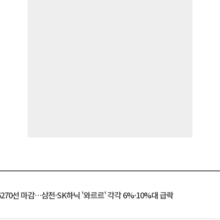
6270선 마감…삼전·SK하닉 '와르르' 각각 6%·10%대 급락