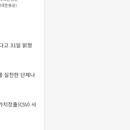
J대한통운)
다고 31일 밝혔
를 실천한 단체나
치창출(CSV) 사