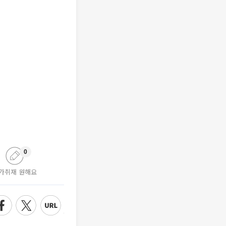
0
가취재 원해요