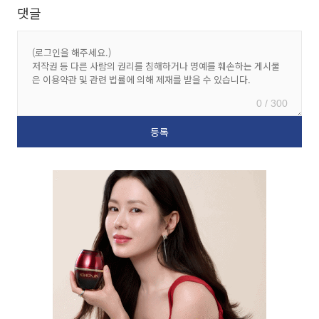
댓글
0 / 300