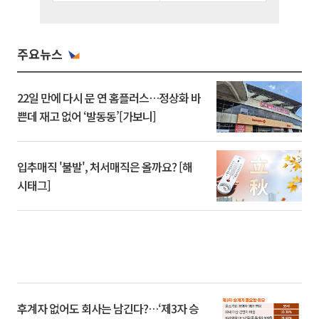
주요뉴스
22일 만에 다시 문 연 홈플러스…정상화 바
쁜데 재고 없어 ‘발동동’[가보니]
입추매직 '불발', 처서매직은 올까요? [해
시태그]
후계자 없어도 회사는 남긴다?…‘제3자 승