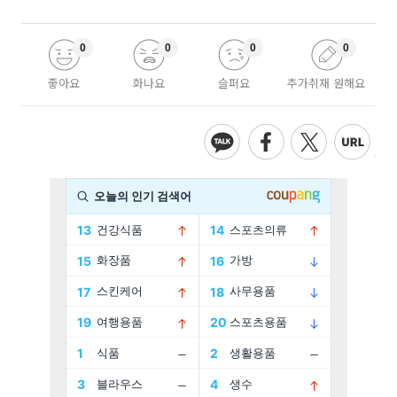
0
0
0
0
좋아요
화나요
슬퍼요
추가취재 원해요