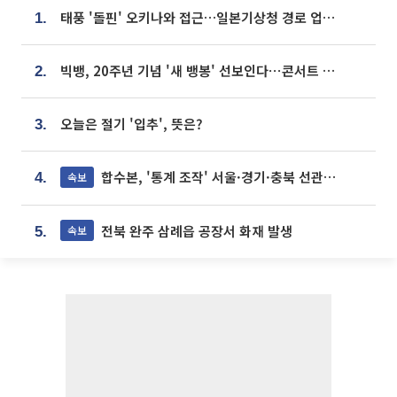
태풍 '돌핀' 오키나와 접근…일본기상청 경로 업데이트
1.
빅뱅, 20주년 기념 '새 뱅봉' 선보인다⋯콘서트 앞두고 팝업 개최
2.
오늘은 절기 '입추', 뜻은?
3.
합수본, '통계 조작' 서울·경기·충북 선관위 등 추가 압수수색
속보
4.
전북 완주 삼례읍 공장서 화재 발생
속보
5.