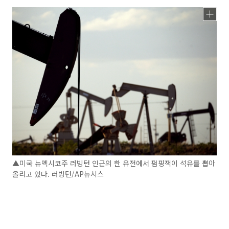
▲미국 뉴멕시코주 러빙턴 인근의 한 유전에서 펌핑잭이 석유를 뽑아
올리고 있다. 러빙턴/AP뉴시스