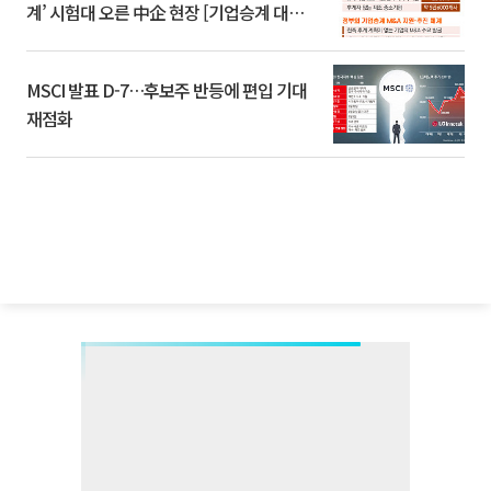
계’ 시험대 오른 中企 현장 [기업승계 대전
환]
MSCI 발표 D-7…후보주 반등에 편입 기대
재점화