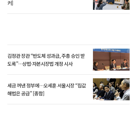
커]
김정관 장관 “반도체 성과급, 주총 승인 받
도록”…상법·자본시장법 개정 시사
세금 꺼낸 정부에…오세훈 서울시장 “집값
해법은 공급” [종합]