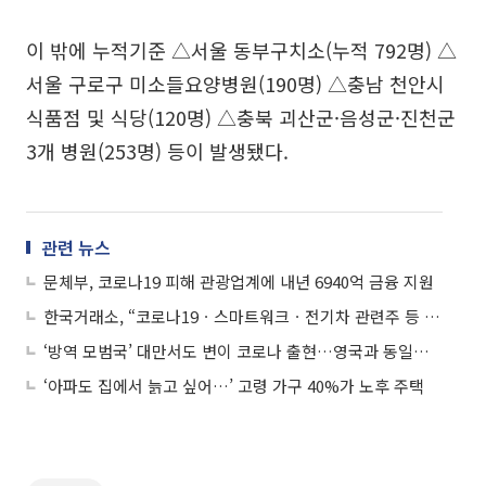
이 밖에 누적기준 △서울 동부구치소(누적 792명) △
서울 구로구 미소들요양병원(190명) △충남 천안시
식품점 및 식당(120명) △충북 괴산군·음성군·진천군
3개 병원(253명) 등이 발생됐다.
관련 뉴스
문체부, 코로나19 피해 관광업계에 내년 6940억 금융 지원
한국거래소, “코로나19ㆍ스마트워크ㆍ전기차 관련주 등 시장경보조치 늘어”
‘방역 모범국’ 대만서도 변이 코로나 출현…영국과 동일한 바이러스
‘아파도 집에서 늙고 싶어…’ 고령 가구 40%가 노후 주택