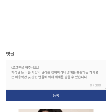
댓글
0 / 300