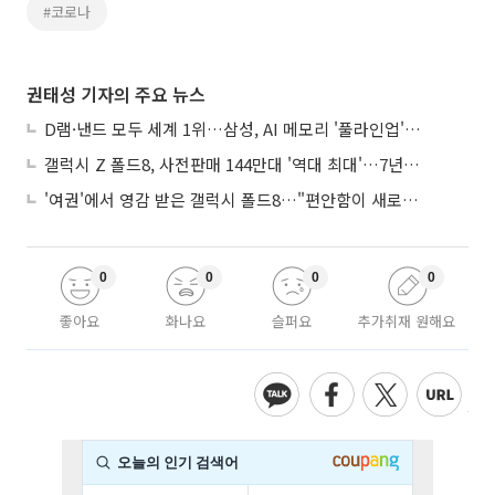
#코로나
권태성 기자의 주요 뉴스
D램·낸드 모두 세계 1위…삼성, AI 메모리 '풀라인업'으로 승부
갤럭시 Z 폴드8, 사전판매 144만대 '역대 최대'…7년만에 갤노트10 기록 넘어
'여권'에서 영감 받은 갤럭시 폴드8…"편안함이 새로운 디자인 경쟁력"
0
0
0
0
좋아요
화나요
슬퍼요
추가취재 원해요