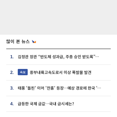
많이 본 뉴스
김정관 장관 “반도체 성과급, 주총 승인 받도록”…상법·자본시장법 개정 시사
1.
중부내륙고속도로서 미상 폭발물 발견
속보
2.
태풍 '돌핀' 이어 '찬홈' 등장…예상 경로에 한국 '한숨'
3.
급등한 국제 금값…국내 금시세는?
4.