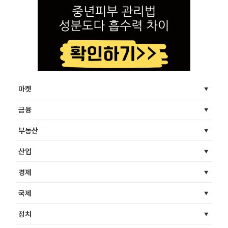
마켓
금융
부동산
산업
경제
국제
정치