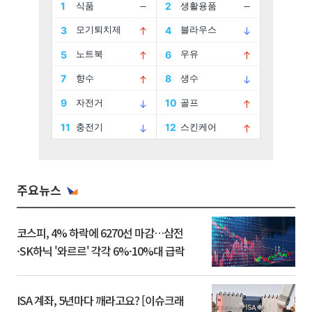
주요뉴스
코스피, 4% 하락에 6270선 마감…삼전
·SK하닉 '와르르' 각각 6%·10%대 급락
ISA 계좌, 5년마다 깨라고요? [이슈크래