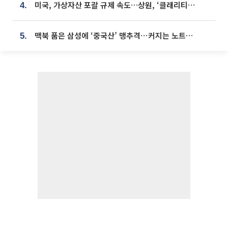
미국, 가상자산 포괄 규제 속도…상원, ‘클래리티법’ 9월 절차투표 추진
4.
맥북 품은 삼성에 ‘중국산’ 맹추격⋯커지는 노트북 OLED 시장
5.