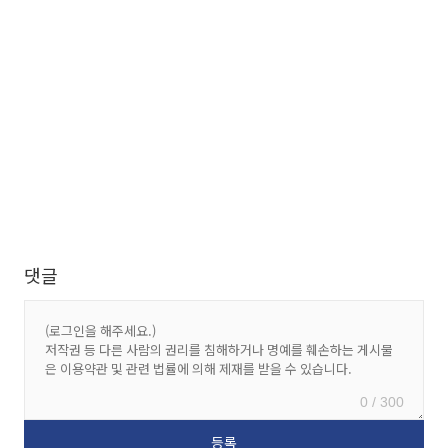
댓글
0 / 300