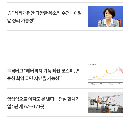
與 “세제개편안 다양한 목소리 수렴…이달
말 정리 가능성”
블룸버그 “레버리지 거품 빠진 코스피, 변
동성 최악 국면 지났을 가능성”
영업익으로 이자도 못 낸다…건설 한계기
업 5년 새 62→173곳