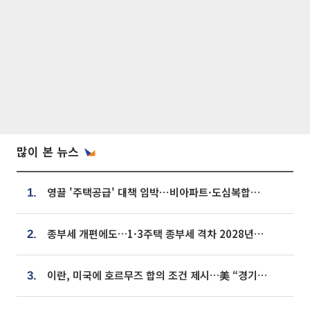
많이 본 뉴스
영끌 '주택공급' 대책 임박⋯비아파트·도심복합까지 총동원
1.
종부세 개편에도…1·3주택 종부세 격차 2028년부터 확대
2.
이란, 미국에 호르무즈 합의 조건 제시…美 “경기 아직 안 끝나” [종합]
3.