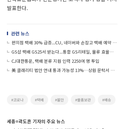
발표한다.
관련 뉴스
편의점 택배 30% 급증...CU, 네이버와 손잡고 택배 예약 서비스 론칭
GS샵 택배 GS25서 받는다...통합 GS리테일, 물류 효율화로 합병 시너지 첫발
CJ대한통운, 택배 분류 지원 인력 2250여 명 투입
美 클래리티 법안 연내 통과 가능성 13%…상원 문턱서 제동
#코로나
#택배
#불만
#물품보관
#배송
세종=곽도흔 기자의 주요 뉴스