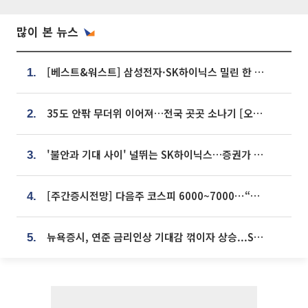
많이 본 뉴스
[베스트&워스트] 삼성전자·SK하이닉스 밀린 한 주…상상인증권은 85% 급등
1.
35도 안팎 무더위 이어져…전국 곳곳 소나기 [오늘 날씨]
2.
'불안과 기대 사이' 널뛰는 SK하이닉스…증권가 "HBM4·LTA 기반 펀터멘털 견고"
3.
[주간증시전망] 다음주 코스피 6000~7000⋯“外人 수급은 정책이 변수”
4.
뉴욕증시, 연준 금리인상 기대감 꺾이자 상승...S&P500 사상 최고치 [종합]
5.