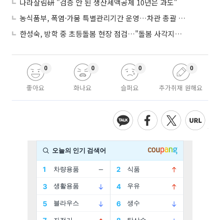
나라살림硏 "검증 안 된 생산세액공제 10년은 과도"
농식품부, 폭염·가뭄 특별관리기간 운영…차관 총괄 대응체계 격상
한성숙, 방학 중 초등돌봄 현장 점검…"돌봄 사각지대 없애야"
0
0
0
0
좋아요
화나요
슬퍼요
추가취재 원해요