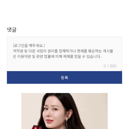
댓글
0 / 300