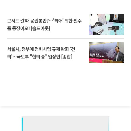
콘서트 갈 때 응원봉만?⋯'최애' 위한 필수
품 등장이오! [솔드아웃]
서울시, 정부에 정비사업 규제 완화 '건
의'⋯국토부 "협의 중" 입장만 [종합]