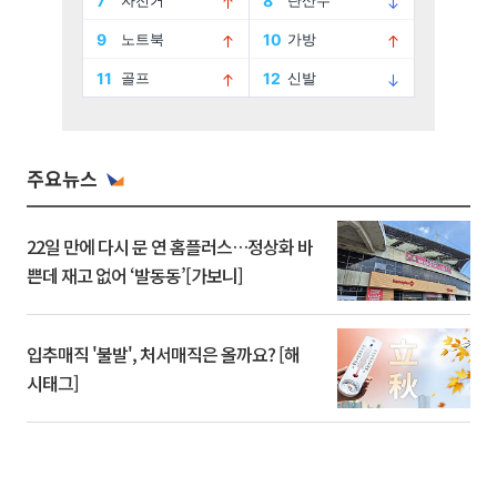
주요뉴스
22일 만에 다시 문 연 홈플러스…정상화 바
쁜데 재고 없어 ‘발동동’[가보니]
입추매직 '불발', 처서매직은 올까요? [해
시태그]