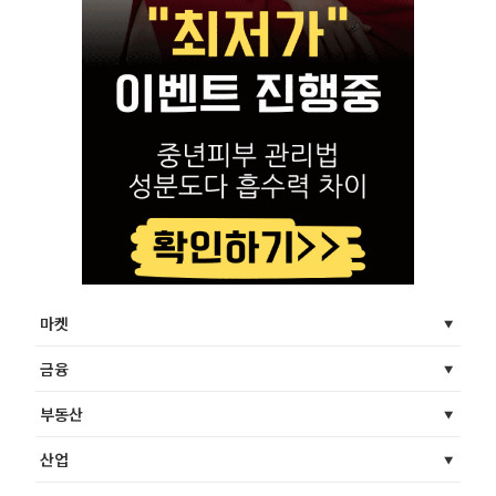
마켓
금융
부동산
산업