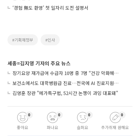
‘경험 無도 환영’ 첫 일자리 도전 설명서
#기획재정부
#인사
세종=김지영 기자의 주요 뉴스
장기요양 재가급여 수급자 10명 중 7명 “건강 악화해도 집에서”
보건소에서도 대학병원급 진료…전국에 AI 진료지원도구 보급
김영훈 장관 "메가특구법, 52시간 논쟁이 과잉 대표돼"
0
0
0
0
좋아요
화나요
슬퍼요
추가취재 원해요