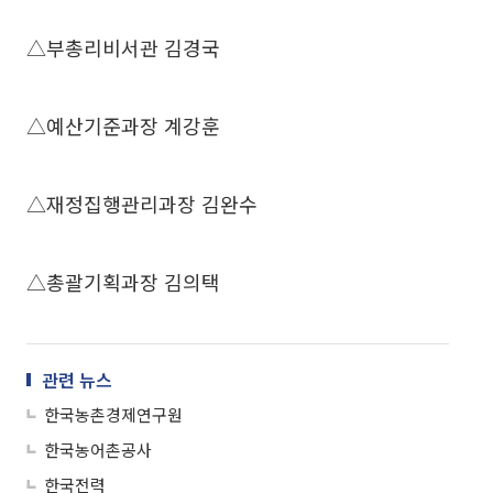
△부총리비서관 김경국
△예산기준과장 계강훈
△재정집행관리과장 김완수
△총괄기획과장 김의택
관련 뉴스
한국농촌경제연구원
한국농어촌공사
한국전력