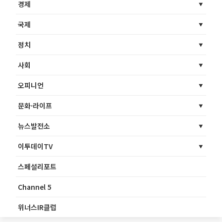
경제
국제
정치
사회
오피니언
문화·라이프
뉴스발전소
이투데이TV
스페셜리포트
Channel 5
위너스IR클럽