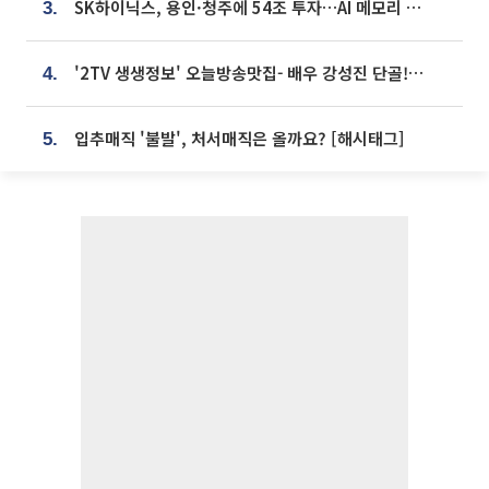
SK하이닉스, 용인·청주에 54조 투자…AI 메모리 생산기지 키운다
3.
'2TV 생생정보' 오늘방송맛집- 배우 강성진 단골! 쌀국수ㆍ푸팟퐁 커리 맛집 '블○○○'
4.
입추매직 '불발', 처서매직은 올까요? [해시태그]
5.