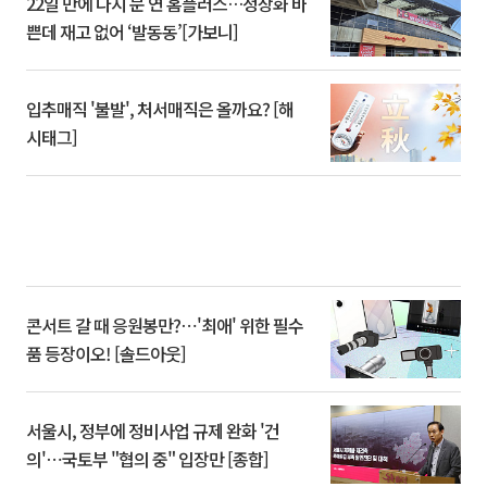
22일 만에 다시 문 연 홈플러스…정상화 바
쁜데 재고 없어 ‘발동동’[가보니]
입추매직 '불발', 처서매직은 올까요? [해
시태그]
콘서트 갈 때 응원봉만?⋯'최애' 위한 필수
품 등장이오! [솔드아웃]
서울시, 정부에 정비사업 규제 완화 '건
의'⋯국토부 "협의 중" 입장만 [종합]