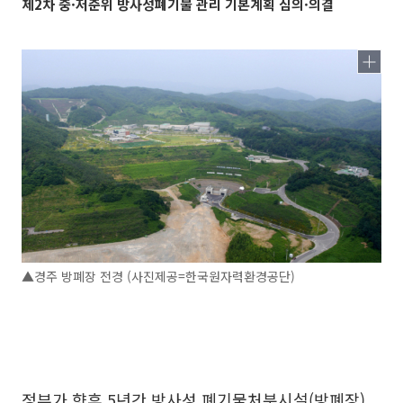
제2차 중·저준위 방사성폐기물 관리 기본계획 심의·의결
▲경주 방폐장 전경 (사진제공=한국원자력환경공단)
정부가 향후 5년간 방사성 폐기물처분시설(방폐장)