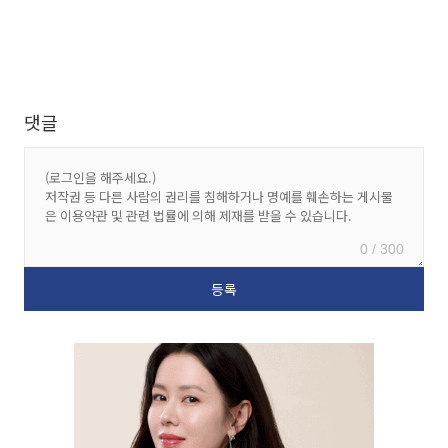
댓글
0 / 300