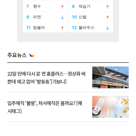
주요뉴스
22일 만에 다시 문 연 홈플러스…정상화 바
쁜데 재고 없어 ‘발동동’[가보니]
입추매직 '불발', 처서매직은 올까요? [해
시태그]