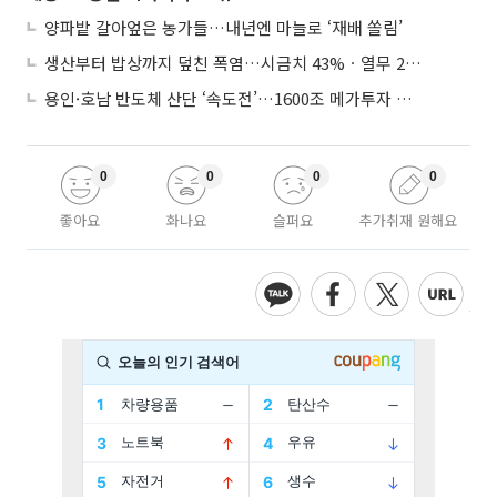
양파밭 갈아엎은 농가들…내년엔 마늘로 ‘재배 쏠림’
생산부터 밥상까지 덮친 폭염…시금치 43%ㆍ열무 28% 급등
용인·호남 반도체 산단 ‘속도전’…1600조 메가투자 이행 총력
0
0
0
0
좋아요
화나요
슬퍼요
추가취재 원해요