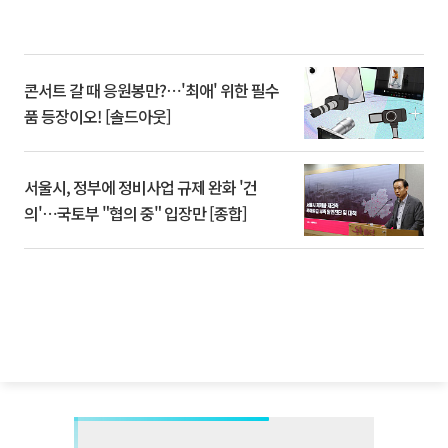
콘서트 갈 때 응원봉만?⋯'최애' 위한 필수
품 등장이오! [솔드아웃]
서울시, 정부에 정비사업 규제 완화 '건
의'⋯국토부 "협의 중" 입장만 [종합]