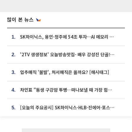
많이 본 뉴스
SK하이닉스, 용인·청주에 54조 투자…AI 메모리 생산기지 키운다
1.
'2TV 생생정보' 오늘방송맛집- 배우 강성진 단골! 쌀국수ㆍ푸팟퐁 커리 맛집 '블○○○'
2.
입추매직 '불발', 처서매직은 올까요? [해시태그]
3.
차인표 "동생 구강암 투병…떠나보낼 때 가장 힘들었다”
4.
[오늘의 주요공시] SK하이닉스·HLB·진에어·포스코홀딩스·네이버·대우건설 등
5.