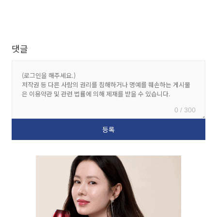
댓글
0 / 300