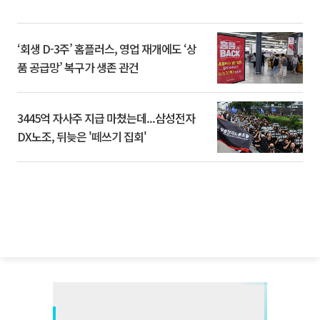
‘회생 D-3주’ 홈플러스, 영업 재개에도 ‘상
품 공급망’ 복구가 생존 관건
3445억 자사주 지급 마쳤는데...삼성전자
DX노조, 뒤늦은 '떼쓰기 집회'