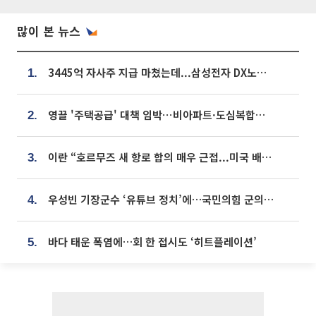
많이 본 뉴스
3445억 자사주 지급 마쳤는데...삼성전자 DX노조, 뒤늦은 '떼쓰기 집회'
1.
영끌 '주택공급' 대책 임박⋯비아파트·도심복합까지 총동원
2.
이란 “호르무즈 새 항로 합의 매우 근접...미국 배상 먼저”
3.
우성빈 기장군수 ‘유튜브 정치’에…국민의힘 군의원들 집단 반발
4.
바다 태운 폭염에…회 한 접시도 ‘히트플레이션’
5.