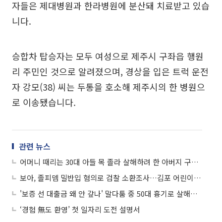
자들은 제대병원과 한라병원에 분산돼 치료받고 있습
니다.
승합차 탑승자는 모두 여성으로 제주시 구좌읍 행원
리 주민인 것으로 알려졌으며, 경상을 입은 트럭 운전
자 강모(38) 씨는 두통을 호소해 제주시의 한 병원으
로 이송됐습니다.
관련 뉴스
어머니 때리는 30대 아들 목 졸라 살해하려 한 아버지 구속…노인 두 명 치고도 안 멈춘 음주 트럭, 뒤쫓은 시민 손에 덜미 外
보아, 졸피뎀 밀반입 혐의로 검찰 소환조사…김포 어린이집 원생 9명 학대한 보육교사 구속 外
'보증 선 대출금 왜 안 갚나' 말다툼 중 50대 흉기로 살해…서울서 도주한 음성소망병원 확진자 청주서 붙잡혀 外
‘경험 無도 환영’ 첫 일자리 도전 설명서