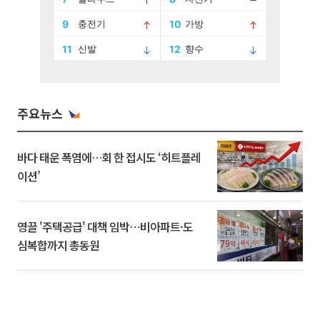
주요뉴스
바다 태운 폭염에…회 한 접시도 ‘히트플레
이션’
영끌 '주택공급' 대책 임박⋯비아파트·도
심복합까지 총동원