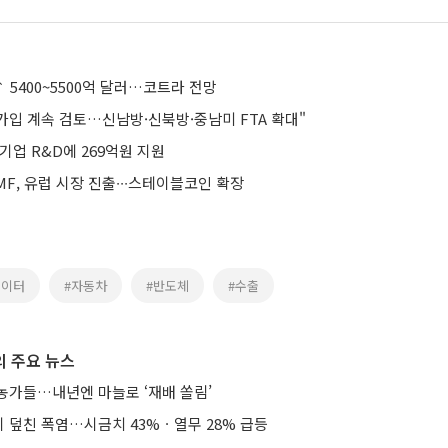
↑ 5400~5500억 달러…코트라 전망
 가입 계속 검토…신남방·신북방·중남미 FTA 확대"
기업 R&D에 269억원 지원
F, 유럽 시장 진출∙∙∙스테이블코인 확장
데이터
#자동차
#반도체
#수출
 주요 뉴스
농가들…내년엔 마늘로 ‘재배 쏠림’
 덮친 폭염…시금치 43%ㆍ열무 28% 급등