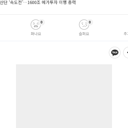
산단 ‘속도전’…1600조 메가투자 이행 총력
0
0
화나요
슬퍼요
추