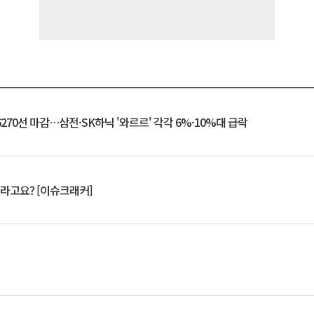
6270선 마감…삼전·SK하닉 '와르르' 각각 6%·10%대 급락
 깨라고요? [이슈크래커]