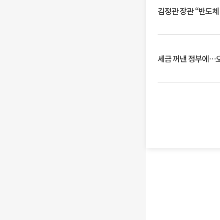
김정관 장관 “반도체
세금 꺼낸 정부에…오