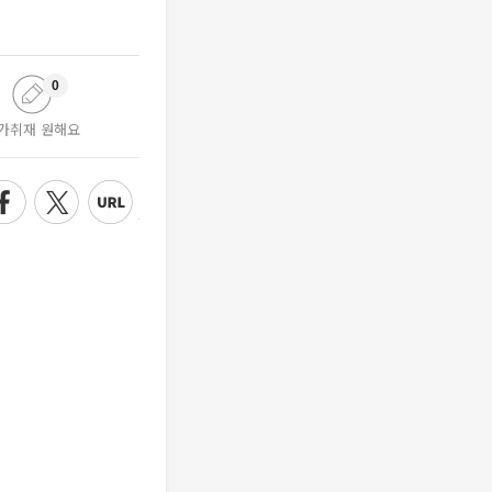
0
가취재 원해요