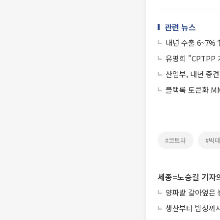
관련 뉴스
내년 수출 6~7%
유명희 "CPTPP
산업부, 내년 중견
블랙록 토큰화 MM
#코트라
#빅
세종=노승길 기자의
양파밭 갈아엎은 
생산부터 밥상까지