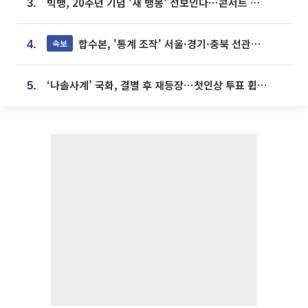
빅뱅, 20주년 기념 '새 뱅봉' 선보인다⋯콘서트 앞두고 팝업 개최
3.
합수본, '통계 조작' 서울·경기·충북 선관위 등 추가 압수수색
속보
4.
‘나솔사계’ 국화, 결별 후 재등장⋯첫인상 투표 휩쓸고 ‘인기녀’ 등극
5.