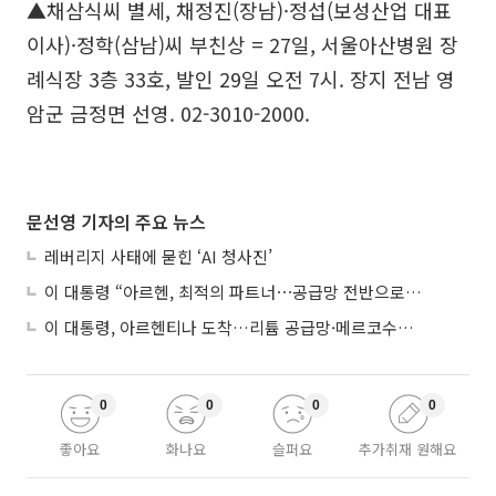
▲채삼식씨 별세, 채정진(장남)·정섭(보성산업 대표
이사)·정학(삼남)씨 부친상 = 27일, 서울아산병원 장
례식장 3층 33호, 발인 29일 오전 7시. 장지 전남 영
암군 금정면 선영. 02-3010-2000.
문선영 기자의 주요 뉴스
레버리지 사태에 묻힌 ‘AI 청사진’
이 대통령 “아르헨, 최적의 파트너⋯공급망 전반으로 확대”
이 대통령, 아르헨티나 도착…리튬 공급망·메르코수르 협력 논의
0
0
0
0
좋아요
화나요
슬퍼요
추가취재 원해요