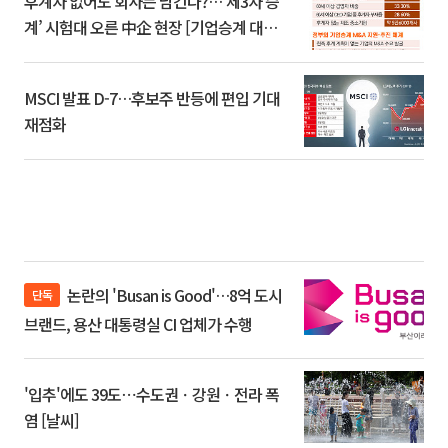
후계자 없어도 회사는 남긴다?…‘제3자 승
계’ 시험대 오른 中企 현장 [기업승계 대전
환]
MSCI 발표 D-7…후보주 반등에 편입 기대
재점화
논란의 'Busan is Good'…8억 도시
단독
브랜드, 용산 대통령실 CI 업체가 수행
'입추'에도 39도⋯수도권ㆍ강원ㆍ전라 폭
염 [날씨]