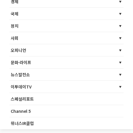
경제
국제
정치
사회
오피니언
문화·라이프
뉴스발전소
이투데이TV
스페셜리포트
Channel 5
위너스IR클럽