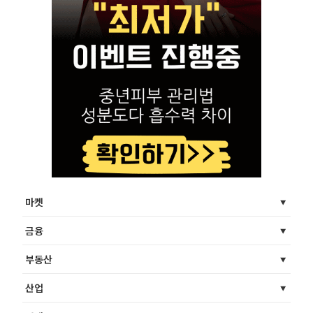
마켓
금융
부동산
산업