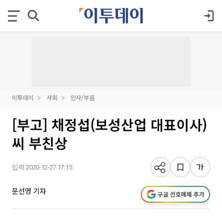
이투데이
사회
인사/부음
[부고] 채정섭(보성산업 대표이사)
씨 부친상
입력 2020-12-27 17:15
문선영 기자
구글 선호매체 추가