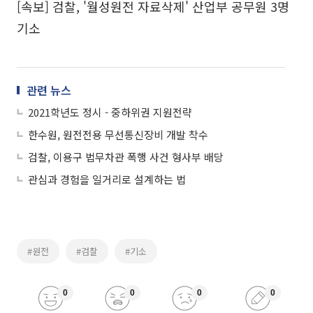
[속보] 검찰, '월성원전 자료삭제' 산업부 공무원 3명
기소
관련 뉴스
2021학년도 정시 - 중하위권 지원전략
한수원, 원전전용 무선통신장비 개발 착수
검찰, 이용구 법무차관 폭행 사건 형사부 배당
관심과 경험을 일거리로 설계하는 법
#원전
#검찰
#기소
0
0
0
0