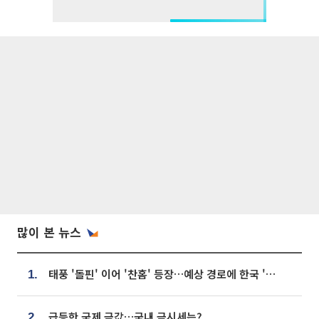
많이 본 뉴스
태풍 '돌핀' 이어 '찬홈' 등장…예상 경로에 한국 '한숨'
1.
급등한 국제 금값…국내 금시세는?
2.