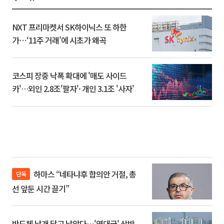
NXT 프리마켓서 SK하이닉스 또 하한
가⋯‘11주 거래’에 시초가 왜곡
코스피 장중 낙폭 확대에 '매도 사이드
카'…외인 2.8조'팔자'· 개인 3.1조 '사자'
하마스 “네타냐후 합의안 거절, 총
단독
선 앞둔 시간 끌기”
반도체 날개 달고 날았다⋯'역대급' 상반