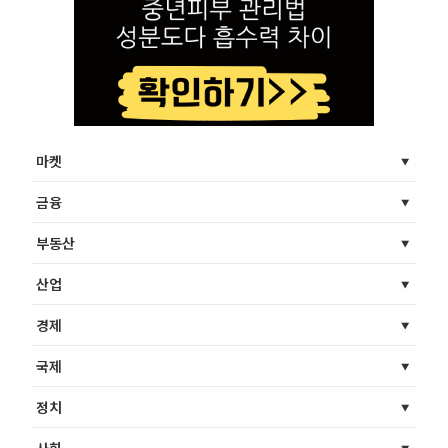
마켓
금융
부동산
산업
경제
국제
정치