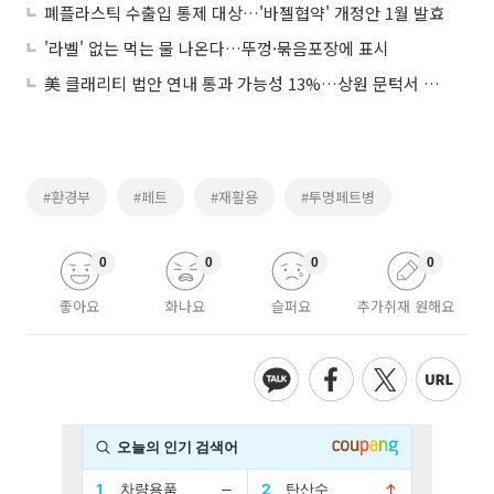
폐플라스틱 수출입 통제 대상…'바젤협약' 개정안 1월 발효
'라벨' 없는 먹는 물 나온다…뚜껑·묶음포장에 표시
美 클래리티 법안 연내 통과 가능성 13%…상원 문턱서 제동
#환경부
#페트
#재활용
#투명페트병
0
0
0
0
좋아요
화나요
슬퍼요
추가취재 원해요