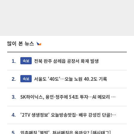
많이 본 뉴스
전북 완주 삼례읍 공장서 화재 발생
속보
1.
서울도 '40도'…오늘 노원 40.2도 기록
속보
2.
SK하이닉스, 용인·청주에 54조 투자…AI 메모리 생산기지 키운다
3.
'2TV 생생정보' 오늘방송맛집- 배우 강성진 단골! 쌀국수ㆍ푸팟퐁 커리 맛집 '블○○○'
4.
입추매직 '불발', 처서매직은 올까요? [해시태그]
5.