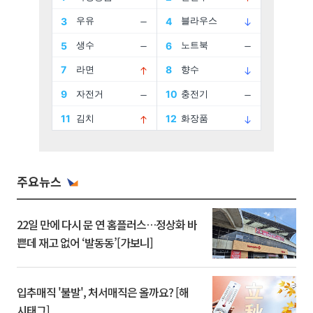
주요뉴스
22일 만에 다시 문 연 홈플러스…정상화 바
쁜데 재고 없어 ‘발동동’[가보니]
입추매직 '불발', 처서매직은 올까요? [해
시태그]