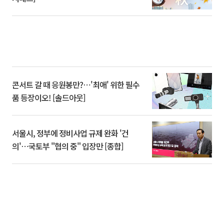
콘서트 갈 때 응원봉만?⋯'최애' 위한 필수
품 등장이오! [솔드아웃]
서울시, 정부에 정비사업 규제 완화 '건
의'⋯국토부 "협의 중" 입장만 [종합]