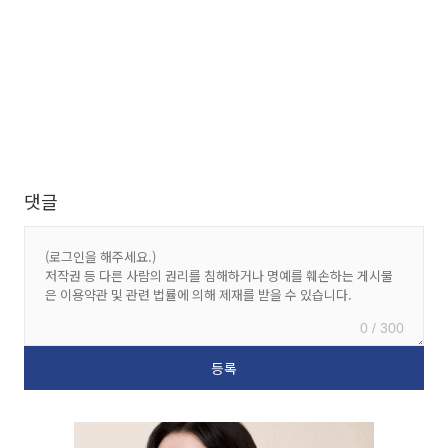
댓글
0 / 300