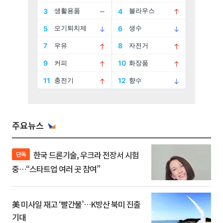
주요뉴스
한국 드론기술, 우크라 전장서 시험
단독
중…“스타트업 여러 곳 참여”
美 미사일 재고 ‘빨간불’…K방산 북미 진출
기대