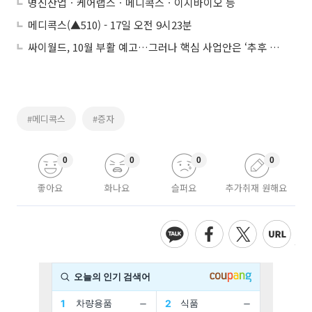
명신산업ㆍ케어랩스ㆍ메디콕스ㆍ이지바이오 등
메디콕스(▲510) - 17일 오전 9시23분
싸이월드, 10월 부활 예고…그러나 핵심 사업안은 ‘추후 공개’
#메디콕스
#증자
0
0
0
0
좋아요
화나요
슬퍼요
추가취재 원해요