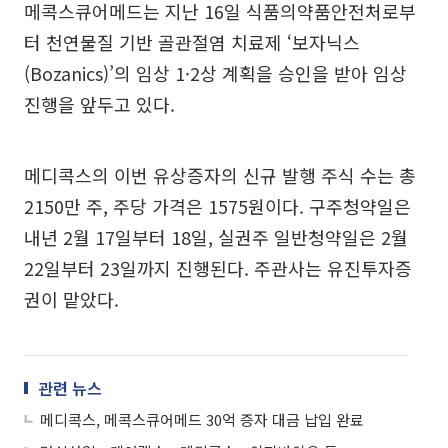
메콕스큐어메드는 지난 16일 식품의약품안전처로부
터 천연물질 기반 골관절염 치료제 ‘보자닉스
(Bozanics)’의 임상 1·2상 계획을 승인을 받아 임상
진행을 앞두고 있다.
메디콕스의 이번 유상증자의 신규 발행 주식 수는 총
2150만 주, 주당 가격은 1575원이다. 구주청약일은
내년 2월 17일부터 18일, 실권주 일반청약일은 2월
22일부터 23일까지 진행된다. 주관사는 유진투자증
권이 맡았다.
관련 뉴스
메디콕스, 메콕스큐어메드 30억 증자 대금 납입 완료