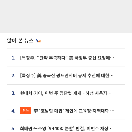
많이 본 뉴스
[특징주] “탄약 부족하다“ 美 국방부 증산 요청에⋯국내 방산주 급등세
1.
[특징주] 美 중국산 광트랜시버 규제 추진에 대한광통신 등 광통신株 강세
2.
현대차·기아, 이번 주 임단협 재개…하청 사용자성 재심도 ‘변수’
3.
李 ‘호남형 대입’ 제안에 교육청·지역대학 서·논술형 입시 연계 '착수'
단독
4.
최태원·노소영 '9440억 분할' 판결, 이번주 재상고 여부 주목
5.