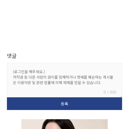
댓글
0 / 300