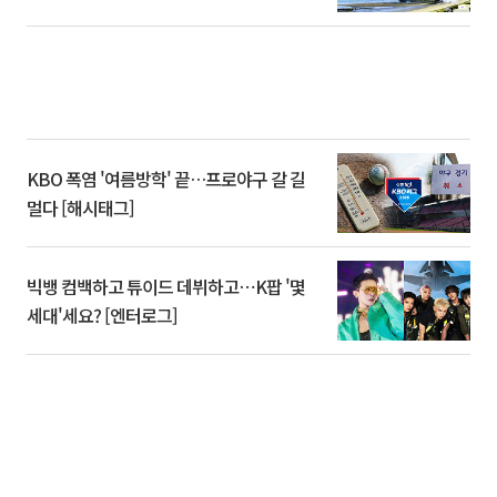
KBO 폭염 '여름방학' 끝…프로야구 갈 길
멀다 [해시태그]
빅뱅 컴백하고 튜이드 데뷔하고⋯K팝 '몇
세대'세요? [엔터로그]