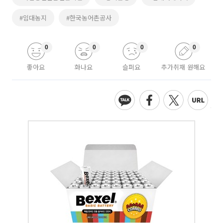
#임대농지
#한국농어촌공사
0
0
0
0
좋아요
화나요
슬퍼요
추가취재 원해요