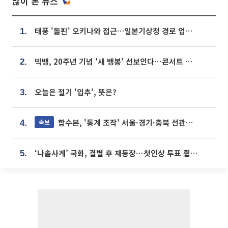
많이 본 뉴스
태풍 '돌핀' 오키나와 접근…일본기상청 경로 업데이트
1.
빅뱅, 20주년 기념 '새 뱅봉' 선보인다⋯콘서트 앞두고 팝업 개최
2.
오늘은 절기 '입추', 뜻은?
3.
합수본, '통계 조작' 서울·경기·충북 선관위 등 추가 압수수색
속보
4.
‘나솔사계’ 국화, 결별 후 재등장⋯첫인상 투표 휩쓸고 ‘인기녀’ 등극
5.