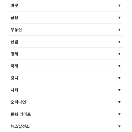
마켓
금융
부동산
산업
경제
국제
정치
사회
오피니언
문화·라이프
뉴스발전소