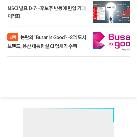
MSCI 발표 D-7…후보주 반등에 편입 기대
재점화
논란의 'Busan is Good'…8억 도시
단독
브랜드, 용산 대통령실 CI 업체가 수행