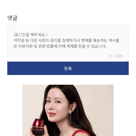
댓글
0 / 300