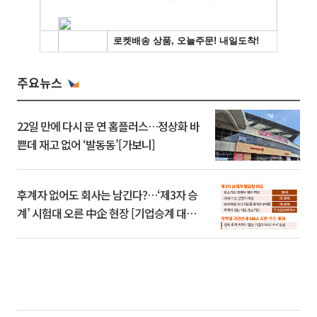
주요뉴스
22일 만에 다시 문 연 홈플러스…정상화 바
쁜데 재고 없어 ‘발동동’[가보니]
후계자 없어도 회사는 남긴다?…‘제3자 승
계’ 시험대 오른 中企 현장 [기업승계 대전
환]