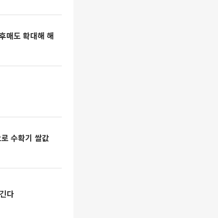
대후매도 확대해 해
으로 수확기 쌀값
당긴다