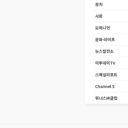
정치
사회
오피니언
문화·라이프
뉴스발전소
이투데이TV
스페셜리포트
Channel 5
위너스IR클럽