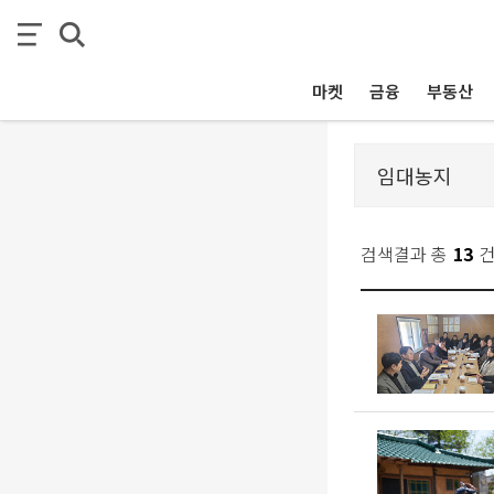
마켓
금융
부동산
검색결과 총
13