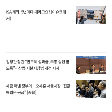
ISA 계좌, 5년마다 깨라고요? [이슈크래
커]
김정관 장관 “반도체 성과급, 주총 승인 받
도록”…상법·자본시장법 개정 시사
세금 꺼낸 정부에…오세훈 서울시장 “집값
해법은 공급” [종합]