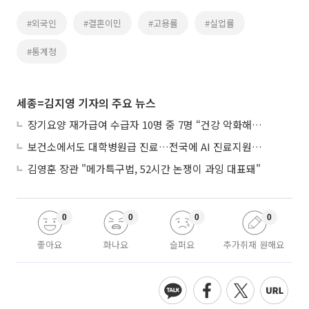
#외국인
#결혼이민
#고용률
#실업률
#통계청
세종=김지영 기자의 주요 뉴스
장기요양 재가급여 수급자 10명 중 7명 “건강 악화해도 집에서”
보건소에서도 대학병원급 진료…전국에 AI 진료지원도구 보급
김영훈 장관 "메가특구법, 52시간 논쟁이 과잉 대표돼"
0
0
0
0
좋아요
화나요
슬퍼요
추가취재 원해요