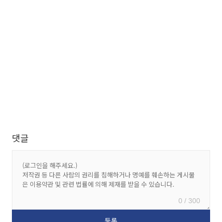
댓글
0 / 300