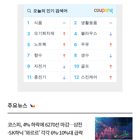
주요뉴스
코스피, 4% 하락에 6270선 마감…삼전
·SK하닉 '와르르' 각각 6%·10%대 급락