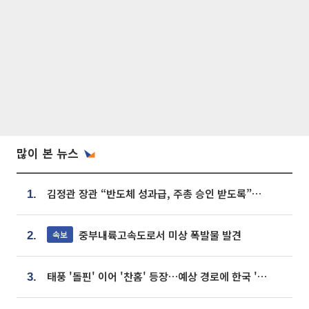
많이 본 뉴스
김정관 장관 “반도체 성과급, 주총 승인 받도록”…상법·자본시장법 개정 시사
1.
중부내륙고속도로서 미상 폭발물 발견
속보
2.
태풍 '돌핀' 이어 '찬홈' 등장…예상 경로에 한국 '한숨'
3.